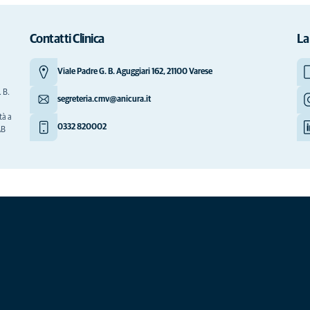
Contatti Clinica
La
Viale Padre G. B. Aguggiari 162, 21100 Varese
 B.
segreteria.cmv@anicura.it
tà a
0332 820002
AB