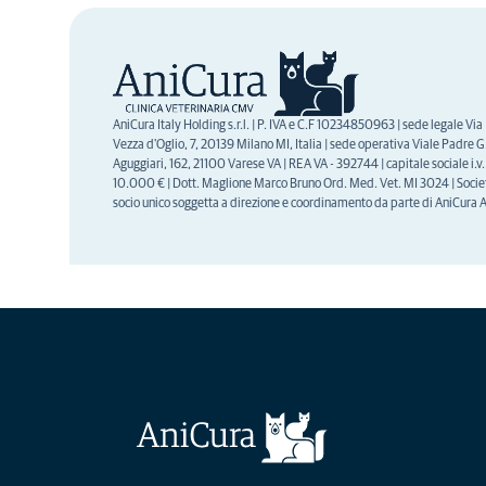
AniCura Italy Holding s.r.l. | P. IVA e C.F 10234850963 | sede legale Via
Vezza d'Oglio, 7, 20139 Milano MI, Italia | sede operativa Viale Padre G.
Aguggiari, 162, 21100 Varese VA | REA VA - 392744 | capitale sociale i.v.
10.000 € | Dott. Maglione Marco Bruno Ord. Med. Vet. MI 3024 | Socie
socio unico soggetta a direzione e coordinamento da parte di AniCura 