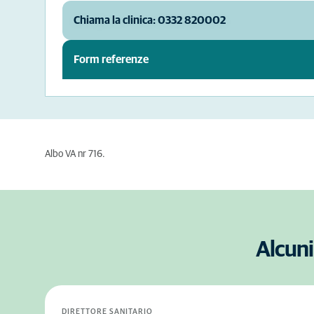
Chiama la clinica: 0332 820002
Form referenze
Albo VA nr 716.
Alcuni
DIRETTORE SANITARIO