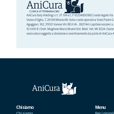
AniCura Italy Holding s.r.l. | P. IVA e C.F 10234850963 | sede legale Via
Vezza d'Oglio, 7, 20139 Milano MI, Italia | sede operativa Viale Padre G.
Aguggiari, 162, 21100 Varese VA | REA VA - 392744 | capitale sociale i.v.
10.000 € | Dott. Maglione Marco Bruno Ord. Med. Vet. MI 3024 | Socie
socio unico soggetta a direzione e coordinamento da parte di AniCura 
Chi siamo
Menu
Chi siamo
Per i propri