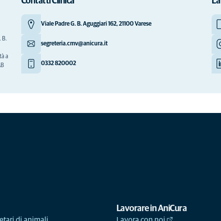
Contatti Clinica
La
Viale Padre G. B. Aguggiari 162, 21100 Varese
 B.
segreteria.cmv@anicura.it
tà a
0332 820002
AB
Lavorare in AniCura
etari di animali
Lavora con noi