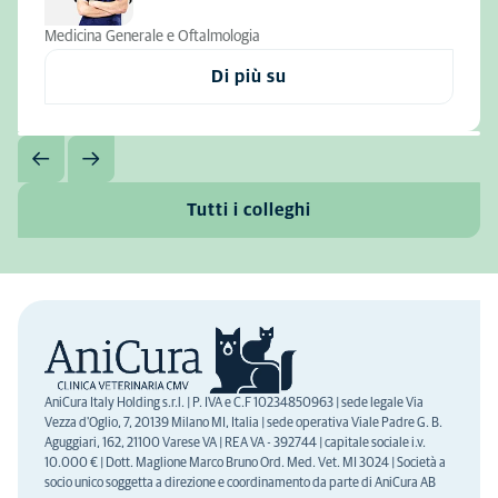
Medicina Generale e Oftalmologia
Di più su
Tutti i colleghi
AniCura Italy Holding s.r.l. | P. IVA e C.F 10234850963 | sede legale Via
Vezza d'Oglio, 7, 20139 Milano MI, Italia | sede operativa Viale Padre G. B.
Aguggiari, 162, 21100 Varese VA | REA VA - 392744 | capitale sociale i.v.
10.000 € | Dott. Maglione Marco Bruno Ord. Med. Vet. MI 3024 | Società a
socio unico soggetta a direzione e coordinamento da parte di AniCura AB