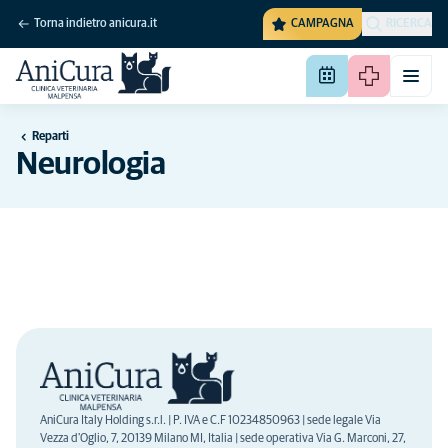
Torna indietro anicura.it
CAMPAGNA
RICERCA
Reparti
Neurologia
AniCura Italy Holding s.r.l. | P. IVA e C.F 10234850963 | sede legale Via
Vezza d'Oglio, 7, 20139 Milano MI, Italia | sede operativa Via G. Marconi, 27,