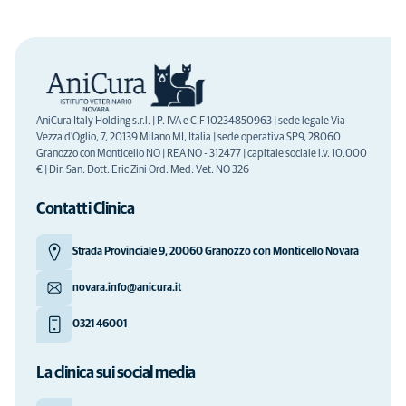
AniCura Italy Holding s.r.l. | P. IVA e C.F 10234850963 | sede legale Via
Vezza d'Oglio, 7, 20139 Milano MI, Italia | sede operativa SP9, 28060
Granozzo con Monticello NO | REA NO - 312477 | capitale sociale i.v. 10.000
€ | Dir. San. Dott. Eric Zini Ord. Med. Vet. NO 326
Contatti Clinica
Strada Provinciale 9, 20060 Granozzo con Monticello Novara
novara.info@anicura.it
0321 46001
La clinica sui social media