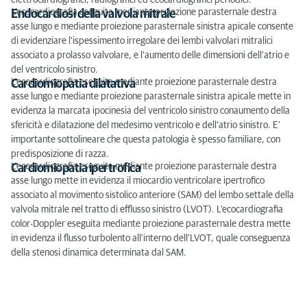
elettrocardiografici, radiografici ed ecocardiografici periodici.
L'ecocardiografia eseguita mediante proiezione parasternale destra
Endocardiosi della valvola mitrale
asse lungo e mediante proiezione parasternale sinistra apicale consente
di evidenziare l'ispessimento irregolare dei lembi valvolari mitralici
associato a prolasso valvolare, e l'aumento delle dimensioni dell'atrio e
del ventricolo sinistro.
L'ecocardiografia eseguita mediante proiezione parasternale destra
Cardiomiopatia dilatativa
asse lungo e mediante proiezione parasternale sinistra apicale mette in
evidenza la marcata ipocinesia del ventricolo sinistro conaumento della
sfericità e dilatazione del medesimo ventricolo e dell'atrio sinistro. E'
importante sottolineare che questa patologia è spesso familiare, con
predisposizione di razza.
L'ecocardiografia eseguita mediante proiezione parasternale destra
Cardiomiopatia ipertrofica
asse lungo mette in evidenza il miocardio ventricolare ipertrofico
associato al movimento sistolico anteriore (SAM) del lembo settale della
valvola mitrale nel tratto di efflusso sinistro (LVOT). L'ecocardiografia
color-Doppler eseguita mediante proiezione parasternale destra mette
in evidenza il flusso turbolento all'interno dell'LVOT, quale conseguenza
della stenosi dinamica determinata dal SAM.