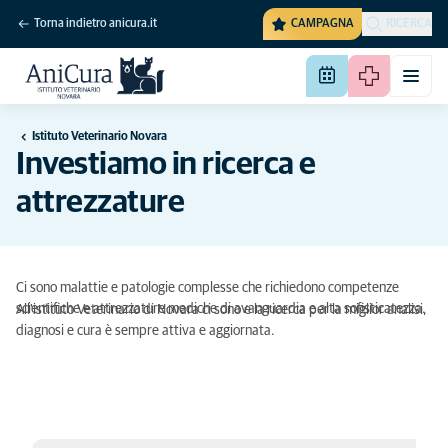
Torna indietro anicura.it
CAMPAGNA
RICERCA
Istituto Veterinario Novara
Investiamo in ricerca e
attrezzature
Ci sono malattie e patologie complesse che richiedono competenze
scientifiche e attrezzature mediche di avanguardia e alta sofisticatezza.
All'istituto Veterinario di Novara ci sono e la ricerca per la miglior analisi,
diagnosi e cura è sempre attiva e aggiornata.