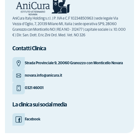
AniCura Italy Holding s.r.l. | P. IVA e C.F 10234850963 | sede legale Via
Vezza d'Oglio, 7, 20139 Milano MI, Italia | sede operativa SP9, 28060
Granozzo con Monticello NO | REA NO - 312477 | capitale sociale i.v. 10.000
€ | Dir. San. Dott. Eric Zini Ord. Med. Vet. NO 326
Contatti Clinica
Strada Provinciale 9, 20060 Granozzo con Monticello Novara
novara.info@anicura.it
0321 46001
La clinica sui social media
Facebook