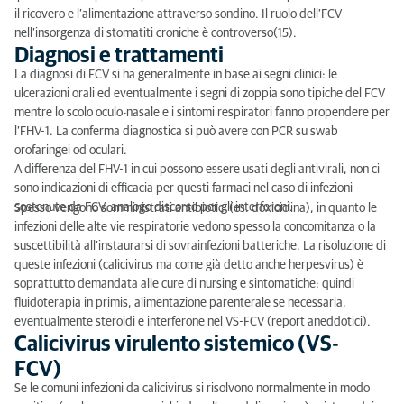
il ricovero e l’alimentazione attraverso sondino. Il ruolo dell’FCV
nell’insorgenza di stomatiti croniche è controverso(15).
Diagnosi e trattamenti
La diagnosi di FCV si ha generalmente in base ai segni clinici: le
ulcerazioni orali ed eventualmente i segni di zoppia sono tipiche del FCV
mentre lo scolo oculo-nasale e i sintomi respiratori fanno propendere per
l’FHV-1. La conferma diagnostica si può avere con PCR su swab
orofaringei od oculari.
A differenza del FHV-1 in cui possono essere usati degli antivirali, non ci
sono indicazioni di efficacia per questi farmaci nel caso di infezioni
sostenute da FCV; analogo discorso per gli interferoni.
Spesso vengono somministrati antibiotici (es. doxiciclina), in quanto le
infezioni delle alte vie respiratorie vedono spesso la concomitanza o la
suscettibilità all’instaurarsi di sovrainfezioni batteriche. La risoluzione di
queste infezioni (calicivirus ma come già detto anche herpesvirus) è
soprattutto demandata alle cure di nursing e sintomatiche: quindi
fluidoterapia in primis, alimentazione parenterale se necessaria,
eventualmente steroidi e interferone nel VS-FCV (report aneddotici).
Calicivirus virulento sistemico (VS-
FCV)
Se le comuni infezioni da calicivirus si risolvono normalmente in modo