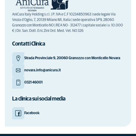
AniCura Italy Holding s.r.l. | P. IVA e C.F 10234850963 | sede legale Via
Vezza d'Oglio, 7, 20139 Milano MI, Italia | sede operativa SP9, 28060
Granozzo con Monticello NO | REA NO - 312477 | capitale sociale i.v. 10.000
€ | Dir. San. Dott. Eric Zini Ord. Med. Vet. NO 326
Contatti Clinica
Strada Provinciale 9, 20060 Granozzo con Monticello Novara
novara.info@anicura.it
0321 46001
La clinica sui social media
Facebook