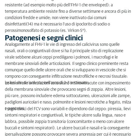
resistente (ad esempio molto più dell’FHV-1 che enveloped): a
temperatura ambiente resiste fino a diverse settimane e ancora di più in
condizioni fredde e umide; non viene inattivato dai comuni
disinfettanti(14) ma è necessario l’uso di ipoclorito di sodio o
perossimonosolfato di potassio (es. Virkon-S®).
Patogenesi e segni clinici
Analogamente al FHV-1 le vie di ingresso del calicivirus sono quelle
nasali, orali o congiuntivali dove si ha il principale sito di replicazione
virale sebbene alcuni ceppi prediligano i polmoni, i macrofagi e le
membrane sinoviali delle articolazioni. Il segno clinico preminente resta
comunque quello delle ulcere orali che si sviluppano in vescicole che si
rompono con conseguente infiltrazione neutrofiliche e necrosi tissutale:
lesioni che si risolvono nell’arco di 2-3 settimane.
Le lesioni alle articolazioni consistono in sinoviti acute con inspessimento
della membrana sinoviale che provocano segni di zoppia. Altre lesioni,
più rare, possono includere edema sottocutaneo, ulcerazioni alle zampe,
padiglioni auricolari e naso; polmonite e lesioni necrotiche a fegato, milza
e pancreas.
I segni clinici del FCV sono variabili e dipendono dal ceppo: piressia, lievi
sintomi respiratori e congiuntivali, le tipiche ulcere sulla lingua, naso e
labbra, possibile zoppia transitoria (concomitante o meno con ulcere
buccali e sintomi respiratori). Le ulcere buccali e nasali e la conseguente
ipersalivazione possono provocare severa anoressia per cui è necessario