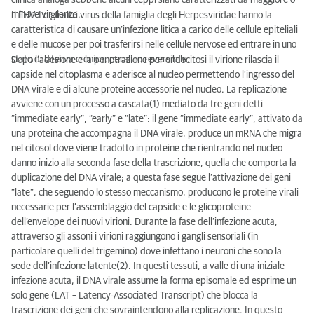
clinica analoga sebbene alcuni ceppi siano caratterizzati da maggiore o
minore virulenza.
Il FHV-1 e gli altri virus della famiglia degli Herpesviridae hanno la
caratteristica di causare un’infezione litica a carico delle cellule epiteliali
e delle mucose per poi trasferirsi nelle cellule nervose ed entrare in uno
stato di latenza cronica, peraltro reversibile.
Dopo l’adesione e la penetrazione per endocitosi il virione rilascia il
capside nel citoplasma e aderisce al nucleo permettendo l’ingresso del
DNA virale e di alcune proteine accessorie nel nucleo. La replicazione
avviene con un processo a cascata(1) mediato da tre geni detti
“immediate early”, “early” e “late”: il gene “immediate early”, attivato da
una proteina che accompagna il DNA virale, produce un mRNA che migra
nel citosol dove viene tradotto in proteine che rientrando nel nucleo
danno inizio alla seconda fase della trascrizione, quella che comporta la
duplicazione del DNA virale; a questa fase segue l’attivazione dei geni
“late”, che seguendo lo stesso meccanismo, producono le proteine virali
necessarie per l’assemblaggio del capside e le glicoproteine
dell’envelope dei nuovi virioni. Durante la fase dell’infezione acuta,
attraverso gli assoni i virioni raggiungono i gangli sensoriali (in
particolare quelli del trigemino) dove infettano i neuroni che sono la
sede dell’infezione latente(2). In questi tessuti, a valle di una iniziale
infezione acuta, il DNA virale assume la forma episomale ed esprime un
solo gene (LAT – Latency-Associated Transcript) che blocca la
trascrizione dei geni che sovraintendono alla replicazione. In questo