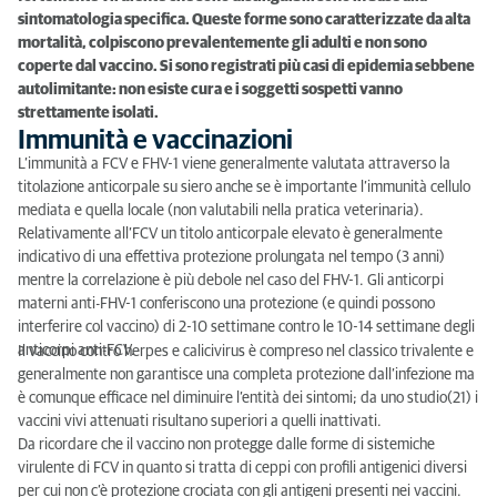
sintomatologia specifica. Queste forme sono caratterizzate da alta
mortalità, colpiscono prevalentemente gli adulti e non sono
coperte dal vaccino. Si sono registrati più casi di epidemia sebbene
autolimitante: non esiste cura e i soggetti sospetti vanno
strettamente isolati.
Immunità e vaccinazioni
L’immunità a FCV e FHV-1 viene generalmente valutata attraverso la
titolazione anticorpale su siero anche se è importante l’immunità cellulo
mediata e quella locale (non valutabili nella pratica veterinaria).
Relativamente all’FCV un titolo anticorpale elevato è generalmente
indicativo di una effettiva protezione prolungata nel tempo (3 anni)
mentre la correlazione è più debole nel caso del FHV-1. Gli anticorpi
materni anti-FHV-1 conferiscono una protezione (e quindi possono
interferire col vaccino) di 2-10 settimane contro le 10-14 settimane degli
anticorpi anti-FCV.
Il vaccino contro herpes e calicivirus è compreso nel classico trivalente e
generalmente non garantisce una completa protezione dall’infezione ma
è comunque efficace nel diminuire l’entità dei sintomi; da uno studio(21) i
vaccini vivi attenuati risultano superiori a quelli inattivati.
Da ricordare che il vaccino non protegge dalle forme di sistemiche
virulente di FCV in quanto si tratta di ceppi con profili antigenici diversi
per cui non c’è protezione crociata con gli antigeni presenti nei vaccini.