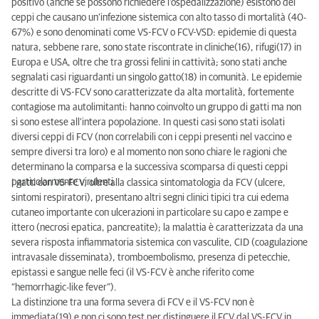
positivo (anche se possono richiedere l’ospedalizzazione) esistono dei
ceppi che causano un’infezione sistemica con alto tasso di mortalità (40-
67%) e sono denominati come VS-FCV o FCV-VSD: epidemie di questa
natura, sebbene rare, sono state riscontrate in cliniche(16), rifugi(17) in
Europa e USA, oltre che tra grossi felini in cattività; sono stati anche
segnalati casi riguardanti un singolo gatto(18) in comunità. Le epidemie
descritte di VS-FCV sono caratterizzate da alta mortalità, fortemente
contagiose ma autolimitanti: hanno coinvolto un gruppo di gatti ma non
si sono estese all’intera popolazione. In questi casi sono stati isolati
diversi ceppi di FCV (non correlabili con i ceppi presenti nel vaccino e
sempre diversi tra loro) e al momento non sono chiare le ragioni che
determinano la comparsa e la successiva scomparsa di questi ceppi
particolarmente virulenti.
I gatti con VS-FCV, oltre alla classica sintomatologia da FCV (ulcere,
sintomi respiratori), presentano altri segni clinici tipici tra cui edema
cutaneo importante con ulcerazioni in particolare su capo e zampe e
ittero (necrosi epatica, pancreatite); la malattia è caratterizzata da una
severa risposta infiammatoria sistemica con vasculite, CID (coagulazione
intravasale disseminata), tromboembolismo, presenza di petecchie,
epistassi e sangue nelle feci (il VS-FCV è anche riferito come
“hemorrhagic-like fever”).
La distinzione tra una forma severa di FCV e il VS-FCV non è
immediata(19) e non ci sono test per distinguere il FCV dal VS-FCV in