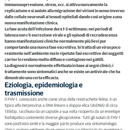
immunosoprressione, stress, ecc. si attiva nuovamente la
replicazione e si assiste alla migrazione dei virioni in senso inverso:
dalle cellule neuronali ai tessuti epiteliali dando così origine a una
nuova manifestazione clinica.
La fase acuta dell'infezione dura 1-3 settimane; nei periodi di
latenza non c'è escrezione virale e gli episodi di recrudescenza
hanno manifestazioni cliniche normalmente più lievi pur
comportando una nuova fase escrettiva. Si tratta di un virus poco
resistente nell'ambiente ma le ripetute fasi escrettive dei soggetti
carrier lo rendono molto diffuso e contagioso nei gattili.
La diagnosi è normalmente effettuata in base ai segni clinici; i
trattamente sono sintomatici anche se esiste un antivirale che ha
dimostrato una certa efficacia.
Eziologia, epidemiologia e
trasmissione
Il FHV-1, conosciuto anche come virus della rinotracheite felina, è un
tipico alfa-herpesvirus a DNA lineare a doppia elica (dsDNA) di circa
135kbp, racchiuso da un capside a sua volta ricoperto da un envelope
fosfolipidico contenente diverse glicoproteine. Tutti gli isolati di FHV-1
sono piuttosto simili e la maggior parte produce una sintomatologia