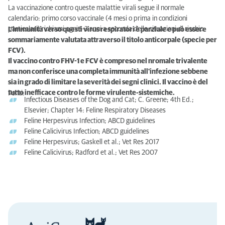
La vaccinazione contro queste malattie virali segue il normale
calendario: primo corso vaccinale (4 mesi o prima in condizioni
particolari) richiami ogni 1-3 anni a seconda delle situazioni di rischio.
L'immunità verso questi virus respiratori è parziale e può essere
sommariamente valutata attraverso il titolo anticorpale (specie per
FCV).
Il vaccino contro FHV-1 e FCV è compreso nel nromale trivalente
ma non conferisce una completa immunità all'infezione sebbene
sia in grado di limitare la severità dei segni clinici. Il vaccino è del
tutto inefficace contro le forme virulente-sistemiche.
Fonti:
Infectious Diseases of the Dog and Cat; C. Greene; 4th Ed.;
Elsevier; Chapter 14: Feline Respiratory Diseases
Feline Herpesvirus Infection; ABCD guidelines
Feline Calicivirus Infection; ABCD guidelines
Feline Herpesvirus; Gaskell et al.; Vet Res 2017
Feline Calicivirus; Radford et al.; Vet Res 2007