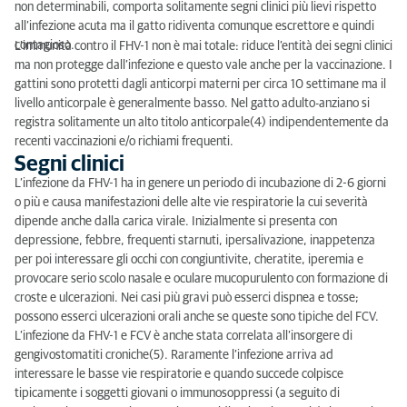
non determinabili, comporta solitamente segni clinici più lievi rispetto
all’infezione acuta ma il gatto ridiventa comunque escrettore e quindi
contagioso.
L’immunità contro il FHV-1 non è mai totale: riduce l’entità dei segni clinici
ma non protegge dall’infezione e questo vale anche per la vaccinazione. I
gattini sono protetti dagli anticorpi materni per circa 10 settimane ma il
livello anticorpale è generalmente basso. Nel gatto adulto-anziano si
registra solitamente un alto titolo anticorpale(4) indipendentemente da
recenti vaccinazioni e/o richiami frequenti.
Segni clinici
L’infezione da FHV-1 ha in genere un periodo di incubazione di 2-6 giorni
o più e causa manifestazioni delle alte vie respiratorie la cui severità
dipende anche dalla carica virale. Inizialmente si presenta con
depressione, febbre, frequenti starnuti, ipersalivazione, inappetenza
per poi interessare gli occhi con congiuntivite, cheratite, iperemia e
provocare serio scolo nasale e oculare mucopurulento con formazione di
croste e ulcerazioni. Nei casi più gravi può esserci dispnea e tosse;
possono esserci ulcerazioni orali anche se queste sono tipiche del FCV.
L’infezione da FHV-1 e FCV è anche stata correlata all’insorgere di
gengivostomatiti croniche(5). Raramente l’infezione arriva ad
interessare le basse vie respiratorie e quando succede colpisce
tipicamente i soggetti giovani o immunosoppressi (a seguito di