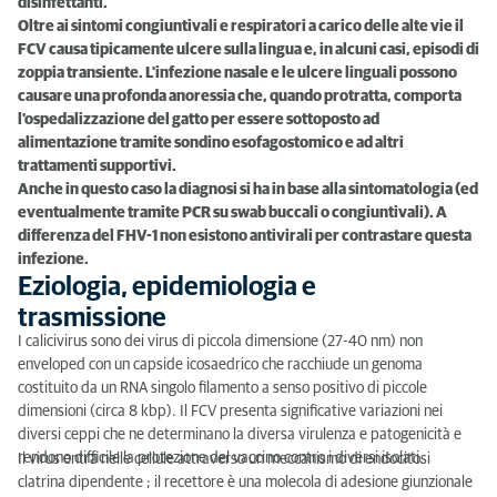
disinfettanti.
Oltre ai sintomi congiuntivali e respiratori a carico delle alte vie il
FCV causa tipicamente ulcere sulla lingua e, in alcuni casi, episodi di
zoppia transiente. L'infezione nasale e le ulcere linguali possono
causare una profonda anoressia che, quando protratta, comporta
l'ospedalizzazione del gatto per essere sottoposto ad
alimentazione tramite sondino esofagostomico e ad altri
trattamenti supportivi.
Anche in questo caso la diagnosi si ha in base alla sintomatologia (ed
eventualmente tramite PCR su swab buccali o congiuntivali). A
differenza del FHV-1 non esistono antivirali per contrastare questa
infezione.
Eziologia, epidemiologia e
trasmissione
I calicivirus sono dei virus di piccola dimensione (27-40 nm) non
enveloped con un capside icosaedrico che racchiude un genoma
costituito da un RNA singolo filamento a senso positivo di piccole
dimensioni (circa 8 kbp). Il FCV presenta significative variazioni nei
diversi ceppi che ne determinano la diversa virulenza e patogenicità e
rendono difficile la protezione del vaccino contro i diversi isolati.
Il virus entra nelle cellule attraverso un meccanismo di endocitosi
clatrina dipendente ; il recettore è una molecola di adesione giunzionale