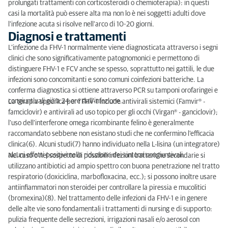
prolungati trattamenti con corticosteroidi o chemioterapia): in questi
casi la mortalità può essere alta ma non lo è nei soggetti adulti dove
l’infezione acuta si risolve nell’arco di 10-20 giorni.
Diagnosi e trattamenti
L’infezione da FHV-1 normalmente viene diagnosticata attraverso i segni
clinici che sono significativamente patognomonici e permettono di
distinguere FHV-1 e FCV anche se spesso, soprattutto nei gattili, le due
infezioni sono concomitanti e sono comuni coinfezioni batteriche. La
conferma diagnostica si ottiene attraverso PCR su tamponi orofaringei e
congiuntivali già a 24 ore dall’infezione.
La terapia specifica per l’FHV-1 include antivirali sistemici (Famvir® -
famciclovir) e antivirali ad uso topico per gli occhi (Virgan® - ganciclovir);
l’uso dell’interferone omega ricombinante felino è generalmente
raccomandato sebbene non esistano studi che ne confermino l’efficacia
clinica(6). Alcuni studi(7) hanno individuato nella L-lisina (un integratore)
alcuni effetti positivi nella riduzione dei sintomi congiuntivali.
Nel caso o nel sospetto di possibili infezioni batteriche secondarie si
utilizzano antibiotici ad ampio spettro con buona penetrazione nel tratto
respiratorio (doxiciclina, marbofloxacina, ecc.); si possono inoltre usare
antiinfiammatori non steroidei per controllare la piressia e mucolitici
(bromexina)(8). Nel trattamento delle infezioni da FHV-1 e in genere
delle alte vie sono fondamentali i trattamenti di nursing e di supporto:
pulizia frequente delle secrezioni, irrigazioni nasali e/o aerosol con