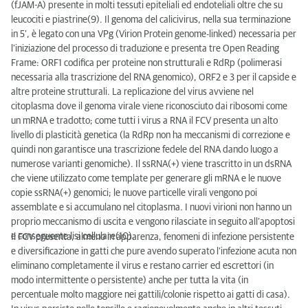
(fJAM-A) presente in molti tessuti epiteliali ed endoteliali oltre che su
leucociti e piastrine(9). Il genoma del calicivirus, nella sua terminazione
in 5’, è legato con una VPg (Virion Protein genome-linked) necessaria per
l’iniziazione del processo di traduzione e presenta tre Open Reading
Frame: ORF1 codifica per proteine non strutturali e RdRp (polimerasi
necessaria alla trascrizione del RNA genomico), ORF2 e 3 per il capside e
altre proteine strutturali. La replicazione del virus avviene nel
citoplasma dove il genoma virale viene riconosciuto dai ribosomi come
un mRNA e tradotto; come tutti i virus a RNA il FCV presenta un alto
livello di plasticità genetica (la RdRp non ha meccanismi di correzione e
quindi non garantisce una trascrizione fedele del RNA dando luogo a
numerose varianti genomiche). Il ssRNA(+) viene trascritto in un dsRNA
che viene utilizzato come template per generare gli mRNA e le nuove
copie ssRNA(+) genomici; le nuove particelle virali vengono poi
assemblate e si accumulano nel citoplasma. I nuovi virioni non hanno un
proprio meccanismo di uscita e vengono rilasciate in seguito all’apoptosi
e conseguente lisi cellulare(10).
Il FCV presenta, almeno in apparenza, fenomeni di infezione persistente
e diversificazione in gatti che pure avendo superato l’infezione acuta non
eliminano completamente il virus e restano carrier ed escrettori (in
modo intermittente o persistente) anche per tutta la vita (in
percentuale molto maggiore nei gattili/colonie rispetto ai gatti di casa).