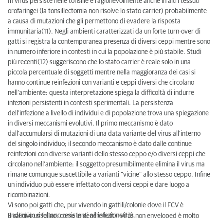
In virus persiste nelle tonsille e ragionevolmente anche in altri tessuti
orofaringei (la tonsillectomia non risolve lo stato carrier) probabilmente
a causa di mutazioni che gli permettono di evadere la risposta
immunitaria(11). Negli ambienti caratterizzati da un forte turn-over di
gatti si registra la contemporanea presenza di diversi ceppi mentre sono
in numero inferiore in contesti in cui la popolazione è più stabile. Studi
più recenti(12) suggeriscono che lo stato carrier è reale solo in una
piccola percentuale di soggetti mentre nella maggioranza dei casi si
hanno continue reinfezioni con varianti e ceppi diversi che circolano
nell’ambiente: questa interpretazione spiega la difficoltà di indurre
infezioni persistenti in contesti sperimentali. La persistenza
dell’infezione a livello di individui e di popolazione trova una spiegazione
in diversi meccanismi evolutivi. Il primo meccanismo è dato
dall’accumularsi di mutazioni di una data variante del virus all’interno
del singolo individuo; il secondo meccanismo è dato dalle continue
reinfezioni con diverse varianti dello stesso ceppo e/o diversi ceppi che
circolano nell’ambiente: il soggetto presumibilmente elimina il virus ma
rimane comunque suscettibile a varianti “vicine” allo stesso ceppo. Infine
un individuo può essere infettato con diversi ceppi e dare luogo a
ricombinazioni.
Vi sono poi gatti che, pur vivendo in gattili/colonie dove il FCV è
endemico risultano resistenti all’infezione(13).
Il calicivirus felino, come in genere tutti i virus non enveloped è molto