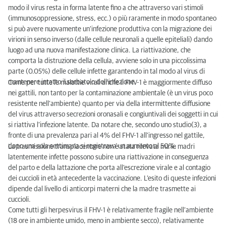
modo il virus resta in forma latente fino a che attraverso vari stimoli
(immunosoppressione, stress, ecc.) o più raramente in modo spontaneo
si può avere nuovamente un’infezione produttiva con la migrazione dei
virioni in senso inverso (dalle cellule neuronali a quelle epiteliali) dando
luogo ad una nuova manifestazione clinica. La riattivazione, che
comporta la distruzione della cellula, avviene solo in una piccolissima
parte (0.05%) delle cellule infette garantendo in tal modo al virus di
mantenere intatto il serbatoio dell’infezione.
Come per tutte le malattie virali anche il FHV-1 è maggiormente diffuso
nei gattili, non tanto per la contaminazione ambientale (è un virus poco
resistente nell’ambiente) quanto per via della intermittente diffusione
del virus attraverso secrezioni oronasali e congiuntivali dei soggetti in cui
si riattiva l’infezione latente. Da notare che, secondo uno studio(3), a
fronte di una prevalenza pari al 4% del FHV-1 all’ingresso nel gattile,
dopo una sola settimana si registrava un aumento al 50%.
La trasmissione transplacentare non è stata rilevata ma le madri
latentemente infette possono subire una riattivazione in conseguenza
del parto e della lattazione che porta all’escrezione virale e al contagio
dei cuccioli in età antecedente la vaccinazione. L’esito di queste infezioni
dipende dal livello di anticorpi materni che la madre trasmette ai
cuccioli.
Come tutti gli herpesvirus il FHV-1 è relativamente fragile nell’ambiente
(18 ore in ambiente umido, meno in ambiente secco), relativamente