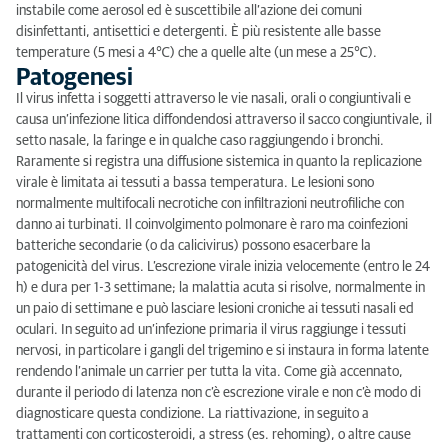
instabile come aerosol ed è suscettibile all’azione dei comuni
disinfettanti, antisettici e detergenti. È più resistente alle basse
temperature (5 mesi a 4℃) che a quelle alte (un mese a 25℃).
Patogenesi
Il virus infetta i soggetti attraverso le vie nasali, orali o congiuntivali e
causa un’infezione litica diffondendosi attraverso il sacco congiuntivale, il
setto nasale, la faringe e in qualche caso raggiungendo i bronchi.
Raramente si registra una diffusione sistemica in quanto la replicazione
virale è limitata ai tessuti a bassa temperatura. Le lesioni sono
normalmente multifocali necrotiche con infiltrazioni neutrofiliche con
danno ai turbinati. Il coinvolgimento polmonare è raro ma coinfezioni
batteriche secondarie (o da calicivirus) possono esacerbare la
patogenicità del virus. L’escrezione virale inizia velocemente (entro le 24
h) e dura per 1-3 settimane; la malattia acuta si risolve, normalmente in
un paio di settimane e può lasciare lesioni croniche ai tessuti nasali ed
oculari. In seguito ad un’infezione primaria il virus raggiunge i tessuti
nervosi, in particolare i gangli del trigemino e si instaura in forma latente
rendendo l’animale un carrier per tutta la vita. Come già accennato,
durante il periodo di latenza non c’è escrezione virale e non c’è modo di
diagnosticare questa condizione. La riattivazione, in seguito a
trattamenti con corticosteroidi, a stress (es. rehoming), o altre cause