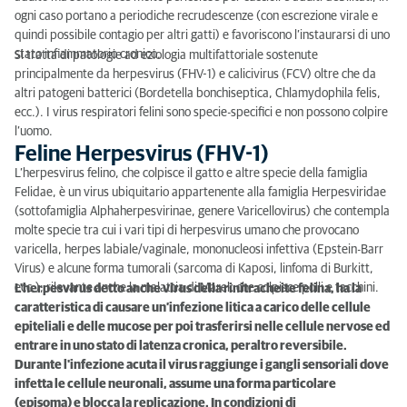
ogni caso portano a periodiche recrudescenze (con escrezione virale e
Eziologia, epidemiologia e trasmissione
quindi possibile contagio per altri gatti) e favoriscono l’instaurarsi di uno
stato infiammatorio cronico.
Si tratta di patologie ad eziologia multifattoriale sostenute
Patogenesi
principalmente da herpesvirus (FHV-1) e calicivirus (FCV) oltre che da
altri patogeni batterici (Bordetella bonchiseptica, Chlamydophila felis,
Segni clinici
ecc.). I virus respiratori felini sono specie-specifici e non possono colpire
l’uomo.
Diagnosi e trattamenti
Feline Herpesvirus (FHV-1)
L’herpesvirus felino, che colpisce il gatto e altre specie della famiglia
Feline Calicivirus (FCV)
Felidae, è un virus ubiquitario appartenente alla famiglia Herpesviridae
(sottofamiglia Alphaherpesvirinae, genere Varicellovirus) che contempla
Eziologia, epidemiologia e trasmissione
molte specie tra cui i vari tipi di herpesvirus umano che provocano
Patogenesi e segni clinici
varicella, herpes labiale/vaginale, mononucleosi infettiva (Epstein-Barr
Virus) e alcune forma tumorali (sarcoma di Kaposi, linfoma di Burkitt,
Diagnosi e trattamenti
ecc.); rilevante anche la malattia di Marek che colpisce polli e tacchini.
L'herpesvirus detto anche virus della rinitracheite felina, ha la
caratteristica di causare un’infezione litica a carico delle cellule
Calicivirus virulento sistemico (VS-FCV)
epiteliali e delle mucose per poi trasferirsi nelle cellule nervose ed
entrare in uno stato di latenza cronica, peraltro reversibile.
Immunità e vaccinazioni
Durante l'infezione acuta il virus raggiunge i gangli sensoriali dove
infetta le cellule neuronali, assume una forma particolare
(episoma) e blocca la replicazione. In condizioni di