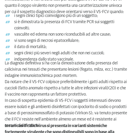
quanto il ceppo virulento non presenta una caratterizzazione univoca
per cui il sospetto diagnostico deve orientarsi verso il VS-FCV quando:
i segni clinici tipici coinvolgono più di un soggetto;
si è dimostrata la presenza di FCV tramite PCR sui soggetti
coinvolti;
vasculite ed edema non sono riconducibili ad altre cause;
vi sono segni di necrosi epatocellulare;
il dato di mortalità;
segni clinici più severi negli adulti che non nei cuccioli;
indipendenza dallo stato vaccinale.
La diagnosi definitiva si ha con la dimostrazione della presenza del
calicivirus nei tessuti che presentano lesioni (fegato, milza, ecc.) tramite
indagine immunoistochimica post-mortem.
Da notare che il VS-FCV colpisce preferibilmente i gatti adulti rispetto ai
cuccioli (fatto anomalo rispetto a tutte le altre infezioni virali)(20) e che
il vaccino non rappresenta un fattore protettivo.
In caso di sospetta epidemia di VS-FCV i soggetti interessati devono
essere isolati e gli ambienti disinfettati con ipoclorito di sodio o prodotti
a base di perossimonosolfato di potassio (Virkon-S); va tenuto presente
che il FCV resiste nell’ambiente almeno un mese ed è resistente ai
comuni disinfettanti.
In rari casi il calicivirus si presenta in varianti sistemiche
fortemente virulente che sono distinguibili sono in base alla