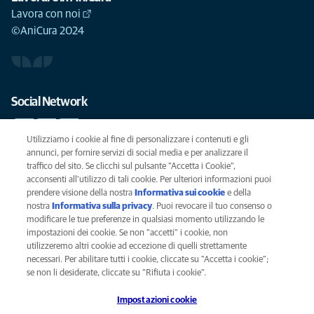
Lavora con noi
©AniCura 2024
Social Network
Utilizziamo i cookie al fine di personalizzare i contenuti e gli
annunci, per fornire servizi di social media e per analizzare il
traffico del sito. Se clicchi sul pulsante "Accetta i Cookie",
Le migliori cure per il vostro animale domestico
acconsenti all'utilizzo di tali cookie. Per ulteriori informazioni puoi
prendere visione della nostra
Informativa sui cookie
(opens in a new
e della
SCRIVICI
info@anicura.it
nostra
Informativa sulla privacy
(opens in a new tab)
. Puoi revocare il tuo consenso o
tab)
modificare le tue preferenze in qualsiasi momento utilizzando le
impostazioni dei cookie. Se non "accetti" i cookie, non
utilizzeremo altri cookie ad eccezione di quelli strettamente
Privacy
necessari. Per abilitare tutti i cookie, cliccate su "Accetta i cookie";
Legal
se non li desiderate, cliccate su "Rifiuta i cookie".
Cookies notice
Impostazioni cookie
Accessability