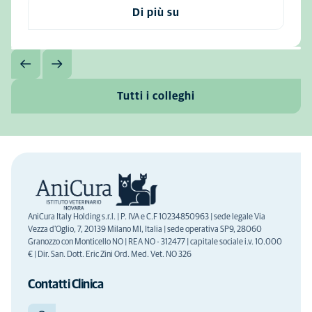
Di più su
Tutti i colleghi
AniCura Italy Holding s.r.l. | P. IVA e C.F 10234850963 | sede legale Via
Vezza d'Oglio, 7, 20139 Milano MI, Italia | sede operativa SP9, 28060
Granozzo con Monticello NO | REA NO - 312477 | capitale sociale i.v. 10.000
€ | Dir. San. Dott. Eric Zini Ord. Med. Vet. NO 326
Contatti Clinica