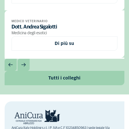
MEDICO VETERINARIO
Dott. Andrea Sigalotti
Medicina degli esotici
Di più su
Tutti i colleghi
AniCura Italy Holding s.r.l. | P. IVA e C.F 10234850963 | sede legale Via