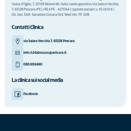
Vezza d'Oglio, 7, 20139 Milano MI, Italia | sede operativa Via Salara Vecchia,
7, 65128 Pescara (PE) | REA PE - 427064 | capitale sociale i.v. 10.000 € |
Dir. San. Dott. Salvatore Gissara Ord. Med Vet. PE 308
Contatti Clinica
via Salara Vecchia 7, 65128 Pescara
info.h24abruzzo@anicura.it
085 693490
La clinica sui social media
Facebook