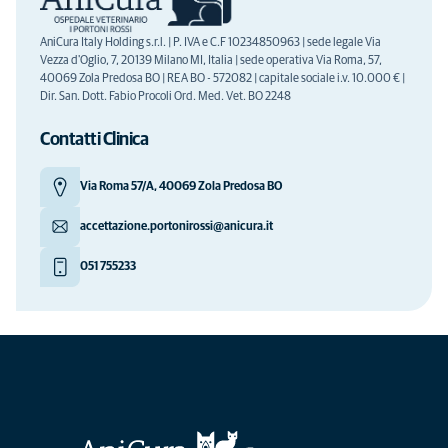
AniCura Italy Holding s.r.l. | P. IVA e C.F 10234850963 | sede legale Via
Vezza d'Oglio, 7, 20139 Milano MI, Italia | sede operativa Via Roma, 57,
40069 Zola Predosa BO | REA BO - 572082 | capitale sociale i.v. 10.000 € |
Dir. San. Dott. Fabio Procoli Ord. Med. Vet. BO 2248
Contatti Clinica
Via Roma 57/A, 40069 Zola Predosa BO
accettazione.portonirossi@anicura.it
051 755233