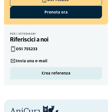
Prenota ora
Emergenze
OGNI GIORNO
00
-
24
PER I VETERINARI
Riferiscici a noi
051 755233
Invia una e-mail
Crea referenza