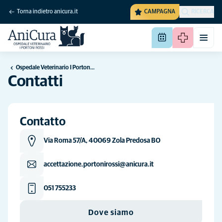
Torna indietro anicura.it
CAMPAGNA
RICERCA
Ospedale Veterinario I Portoni Rossi
Contatti
Contatto
Via Roma 57/A, 40069 Zola Predosa BO
accettazione.portonirossi@anicura.it
051 755233
Dove siamo