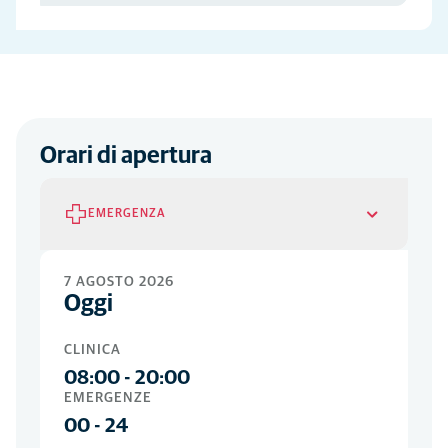
Orari di apertura
EMERGENZA
Emergenze
7 AGOSTO 2026
Oggi
OGNI GIORNO
00
-
24
CLINICA
08:00
-
20:00
EMERGENZE
00
-
24