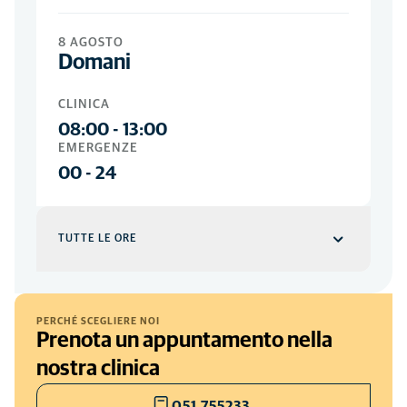
8 AGOSTO
Domani
CLINICA
08:00
-
13:00
EMERGENZE
00
-
24
TUTTE LE ORE
Clinica
GIORNI DELLA SETTIMANA
PERCHÉ SCEGLIERE NOI
Prenota un appuntamento nella
08:00
-
20:00
SABATO
nostra clinica
08:00
-
13:00
051 755233