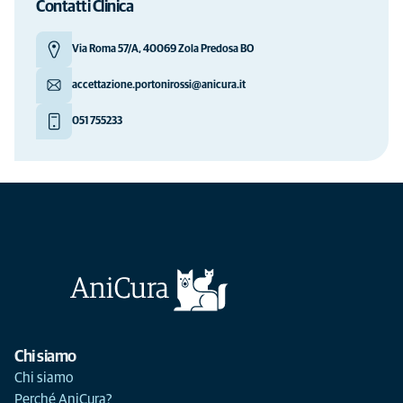
Contatti Clinica
Via Roma 57/A, 40069 Zola Predosa BO
accettazione.portonirossi@anicura.it
051 755233
Chi siamo
Chi siamo
Perché AniCura?