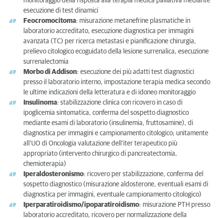
monitoraggio della risposta alla terapia medica palliativa mediante
esecuzione di test dinamici
Feocromocitoma
: misurazione metanefrine plasmatiche in
laboratorio accreditato, esecuzione diagnostica per immagini
avanzata (TC) per ricerca metastasi e pianificazione chirurgia,
prelievo citologico ecoguidato della lesione surrenalica, esecuzione
surrenalectomia
Morbo di Addison
: esecuzione dei più adatti test diagnostici
presso il laboratorio interno, impostazione terapia medica secondo
le ultime indicazioni della letteratura e di idoneo monitoraggio
Insulinoma
: stabilizzazione clinica con ricovero in caso di
ipoglicemia sintomatica, conferma del sospetto diagnostico
mediante esami di laboratorio (insulinemia, fruttosamine), di
diagnostica per immagini e campionamento citologico; unitamente
all’UO di Oncologia valutazione dell’iter terapeutico più
appropriato (intervento chirurgico di pancreatectomia,
chemioterapia)
Iperaldosteronismo
: ricovero per stabilizzazione, conferma del
sospetto diagnostico (misurazione aldosterone, eventuali esami di
diagnostica per immagini, eventuale campionamento citologico)
Iperparatiroidismo/ipoparatiroidismo
: misurazione PTH presso
laboratorio accreditato, ricovero per normalizzazione della