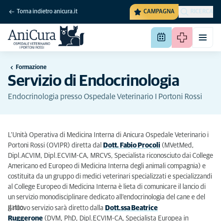
Torna indietro anicura.it
CAMPAGNA
RICERCA
Formazione
Servizio di Endocrinologia
Endocrinologia presso Ospedale Veterinario I Portoni Rossi
L’Unità Operativa di Medicina Interna di Anicura Ospedale Veterinario i
Portoni Rossi (OVIPR) diretta dal
Dott. Fabio Procoli
(MVetMed,
Dipl.ACVIM, Dipl.ECVIM-CA, MRCVS, Specialista riconosciuto dai College
Americano ed Europeo di Medicina Interna degli animali compagnia) e
costituita da un gruppo di medici veterinari specializzati e specializzandi
al College Europeo di Medicina Interna è lieta di comunicare il lancio di
un servizio monodisciplinare dedicato all’endocrinologia del cane e del
gatto.
Il nuovo servizio sarà diretto dalla
Dott.ssa Beatrice
Ruggerone
(DVM, PhD, Dipl.ECVIM-CA, Specialista Europea in