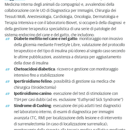
Medicina Interna degli animali da compagnia) e, avvalendosi della
collaborazione con le UO di Diagnostica per Immagini, Chirurgia dei
Tessuti Molli, Anestesiologia, Cardiologia, Oncologia, Dermatologia e
Terapia Intensiva e con il laboratorio Biovet, si occuperà della diagnosi e
della gestione terapeutica specialistica di una serie di patologie del
sistema endocrino del cane e del gatto, che includono:
Diabete mellito nel cane e nel gatto
: monitoraggio non invasivo
della glicemia mediante FreeStyle Libre, valutazione del protocollo
terapeutico e del tipo di insulina più idoneo al singolo caso secondo
le ultime pubblicazioni, assistenza a distanza per aggiustamento
della dose di insulina
Chetoacidosi diabetica
: ricovero e gestione con monitoraggio
intensivo fino a stabilizzazione
Ipertiroidismo felino
: possibilità di gestione sia medica che
chirurgica (tiroidectomia)
Ipotiroidismo canino
: esecuzione del test di stimolazione con
TSH per casi dubbi (ad es. esclusione “Euthyroid Sick Syndrome”)
Sindrome di Cushing
: esecuzione dei più adatti test diagnostici
nel laboratorio interno, di esami di diagnostica per immagini
avanzata (TC, RM) per localizzazione dells lesione e di intervento
di surrenalectomia (in caso di localizzazione surrenalica);