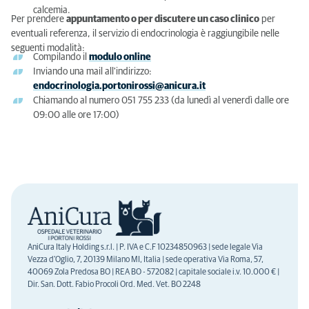
calcemia.
Per prendere
appuntamento o per discutere un caso clinico
per
eventuali referenza, il servizio di endocrinologia è raggiungibile nelle
seguenti modalità:
Compilando il
modulo online
Inviando una mail all'indirizzo:
endocrinologia.portonirossi@anicura.it
Chiamando al numero 051 755 233 (da lunedì al venerdì dalle ore
09:00 alle ore 17:00)
AniCura Italy Holding s.r.l. | P. IVA e C.F 10234850963 | sede legale Via
Vezza d'Oglio, 7, 20139 Milano MI, Italia | sede operativa Via Roma, 57,
40069 Zola Predosa BO | REA BO - 572082 | capitale sociale i.v. 10.000 € |
Dir. San. Dott. Fabio Procoli Ord. Med. Vet. BO 2248