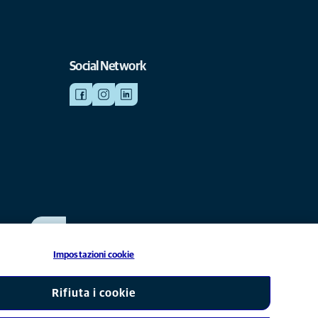
Social Network
SCRIVICI
info@anicura.it
Impostazioni cookie
liata di Mars, Inc © 2026
Rifiuta i cookie