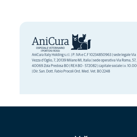
AniCura Italy Holding s.r.l. | P. IVA e C.F 10234850963 | sede legale Via
Vezza d'Oglio, 7, 20139 Milano MI, Italia | sede operativa Via Roma, 57,
40069 Zola Predosa BO | REA BO - 572082 | capitale sociale i.v. 10.0
| Dir. San. Dott. Fabio Procoli Ord. Med. Vet. BO 2248