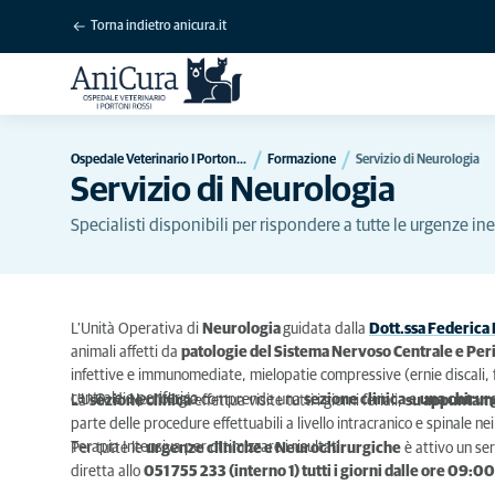
Torna indietro anicura.it
Ospedale Veterinario I Portoni Rossi
Formazione
Servizio di Neurologia
Servizio di Neurologia
Specialisti disponibili per rispondere a tutte le urgenze in
L'Unità Operativa di
Neurologia
guidata dalla
Dott.ssa Federica
animali affetti da
patologie del Sistema Nervoso Centrale e Per
infettive e immunomediate, mielopatie compressive (ernie discali, 
centrale e periferico.
L’U.O. di Neurologia comprende una
sezione clinica
e
una chirur
La
sezione clinica
effettua visite tutti i giorni feriali,
su appuntam
parte delle procedure effettuabili a livello intracranico e spinale ne
Terapia Intensiva per ottimizzare i risultati.
Per tutte le
urgenze cliniche e Neurochirurgiche
è attivo un ser
diretta allo
051 755 233 (interno 1) tutti i giorni dalle ore 09:00