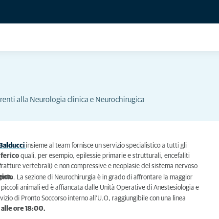
erenti alla Neurologia clinica e Neurochirugica
 Balducci
insieme al team fornisce un servizio specialistico a tutti gli
iferico
quali, per esempio, epilessie primarie e strutturali, encefaliti
fratture vertebrali) e non compressive e neoplasie del sistema nervoso
gica.
ento
. La sezione di Neurochirurgia è in grado di affrontare la maggior
i piccoli animali ed è affiancata dalle Unità Operative di Anestesiologia e
vizio di Pronto Soccorso interno all’U.O, raggiungibile con una linea
 alle ore 18:00.