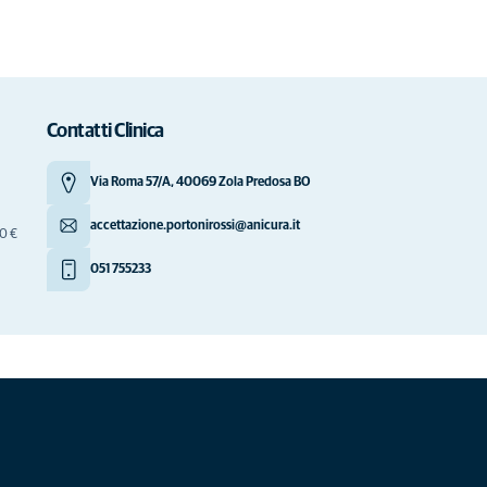
Contatti Clinica
Via Roma 57/A, 40069 Zola Predosa BO
accettazione.portonirossi@anicura.it
00 €
051 755233