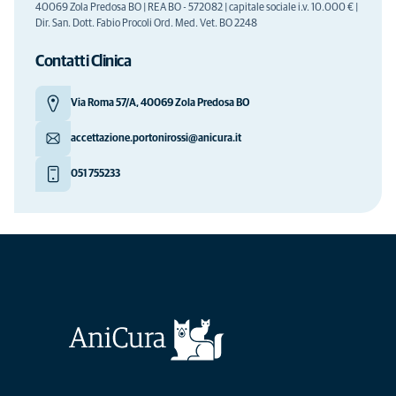
40069 Zola Predosa BO | REA BO - 572082 | capitale sociale i.v. 10.000 € |
Dir. San. Dott. Fabio Procoli Ord. Med. Vet. BO 2248
Contatti Clinica
Via Roma 57/A, 40069 Zola Predosa BO
accettazione.portonirossi@anicura.it
051 755233