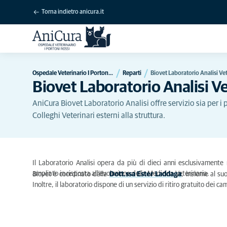
Torna indietro anicura.it
Ospedale Veterinario I Portoni Rossi
Reparti
Biovet Laboratorio Analisi Ve
Biovet Laboratorio Analisi V
AniCura Biovet Laboratorio Analisi offre servizio sia per i 
Colleghi Veterinari esterni alla struttura.
Il Laboratorio Analisi opera da più di dieci anni esclusivamente
ampliato in risposta all’evoluzione della Medicina Veterinaria.
Biovet è coordinato dalla
Dott.ssa Ester Laddaga
, insieme al suo
Inoltre, il laboratorio dispone di un servizio di ritiro gratuito dei c