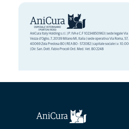
AniCura Italy Holding s.r.l. | P. IVA e C.F 10234850963 | sede legale Via
Vezza d'Oglio, 7, 20139 Milano MI, Italia | sede operativa Via Roma, 57,
40069 Zola Predosa BO | REA BO - 572082 | capitale sociale i.v. 10.0
| Dir. San. Dott. Fabio Procoli Ord. Med. Vet. BO 2248