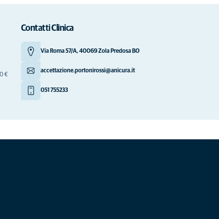
Contatti Clinica
Via Roma 57/A, 40069 Zola Predosa BO
accettazione.portonirossi@anicura.it
00 €
051 755233