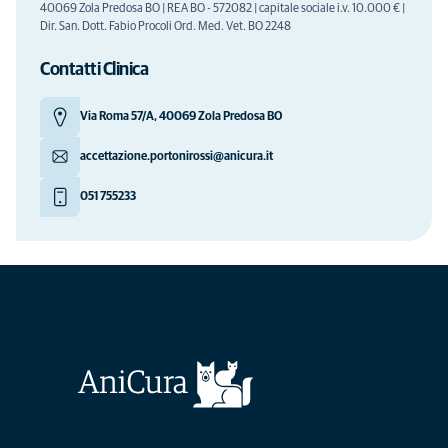
40069 Zola Predosa BO | REA BO - 572082 | capitale sociale i.v. 10.000 € |
Dir. San. Dott. Fabio Procoli Ord. Med. Vet. BO 2248
Contatti Clinica
Via Roma 57/A, 40069 Zola Predosa BO
accettazione.portonirossi@anicura.it
051 755233