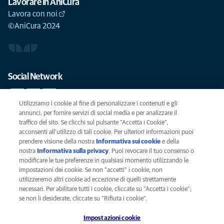
Lavorare in AniCura
Lavora con noi
©AniCura 2024
Social Network
Utilizziamo i cookie al fine di personalizzare i contenuti e gli
annunci, per fornire servizi di social media e per analizzare il
traffico del sito. Se clicchi sul pulsante "Accetta i Cookie",
Le migliori cure per il vostro animale domestico
acconsenti all'utilizzo di tali cookie. Per ulteriori informazioni puoi
prendere visione della nostra
Informativa sui cookie
(opens in a new
e della
SCRIVICI
info@anicura.it
nostra
Informativa sulla privacy
(opens in a new tab)
. Puoi revocare il tuo consenso o
tab)
modificare le tue preferenze in qualsiasi momento utilizzando le
impostazioni dei cookie. Se non "accetti" i cookie, non
utilizzeremo altri cookie ad eccezione di quelli strettamente
Privacy
necessari. Per abilitare tutti i cookie, cliccate su "Accetta i cookie";
Legal
se non li desiderate, cliccate su "Rifiuta i cookie".
Cookies notice
Impostazioni cookie
Accessability