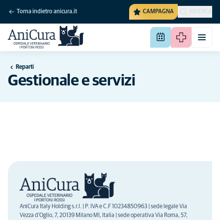
Torna indietro anicura.it
CAMPAGNA
RICERCA
Reparti
Gestionale e servizi
AniCura Italy Holding s.r.l. | P. IVA e C.F 10234850963 | sede legale Via
Vezza d'Oglio, 7, 20139 Milano MI, Italia | sede operativa Via Roma, 57,