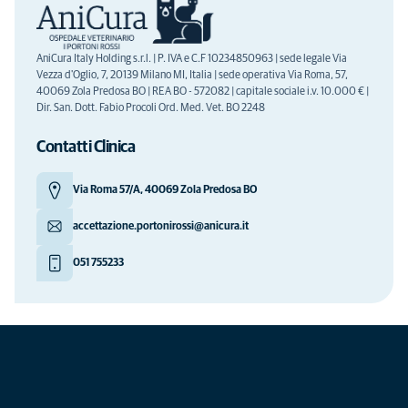
AniCura Italy Holding s.r.l. | P. IVA e C.F 10234850963 | sede legale Via
Vezza d'Oglio, 7, 20139 Milano MI, Italia | sede operativa Via Roma, 57,
40069 Zola Predosa BO | REA BO - 572082 | capitale sociale i.v. 10.000 € |
Dir. San. Dott. Fabio Procoli Ord. Med. Vet. BO 2248
Contatti Clinica
Via Roma 57/A, 40069 Zola Predosa BO
accettazione.portonirossi@anicura.it
051 755233