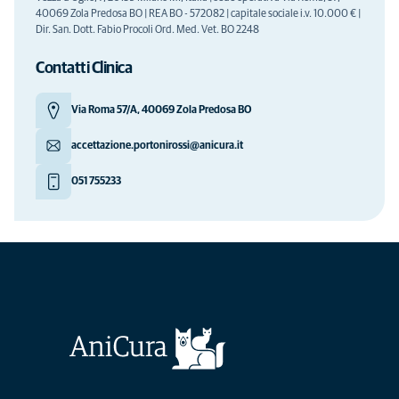
40069 Zola Predosa BO | REA BO - 572082 | capitale sociale i.v. 10.000 € |
Dir. San. Dott. Fabio Procoli Ord. Med. Vet. BO 2248
Contatti Clinica
Via Roma 57/A, 40069 Zola Predosa BO
accettazione.portonirossi@anicura.it
051 755233