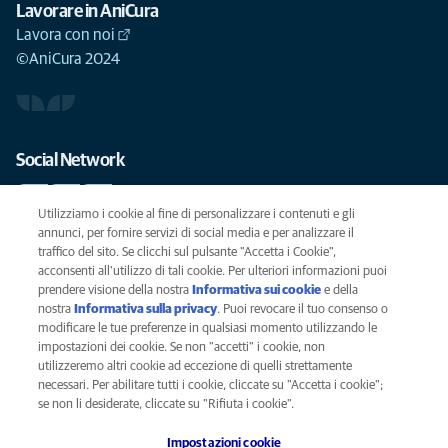
Lavorare in AniCura
Lavora con noi
©AniCura 2024
Social Network
Utilizziamo i cookie al fine di personalizzare i contenuti e gli
annunci, per fornire servizi di social media e per analizzare il
traffico del sito. Se clicchi sul pulsante "Accetta i Cookie",
Le migliori cure per il vostro animale domestico
acconsenti all'utilizzo di tali cookie. Per ulteriori informazioni puoi
prendere visione della nostra
Informativa sui cookie
(opens in a new
e della
SCRIVICI
info@anicura.it
nostra
Informativa sulla privacy
(opens in a new tab)
. Puoi revocare il tuo consenso o
tab)
modificare le tue preferenze in qualsiasi momento utilizzando le
impostazioni dei cookie. Se non "accetti" i cookie, non
utilizzeremo altri cookie ad eccezione di quelli strettamente
Privacy
necessari. Per abilitare tutti i cookie, cliccate su "Accetta i cookie";
Legal
se non li desiderate, cliccate su "Rifiuta i cookie".
Cookies notice
Impostazioni cookie