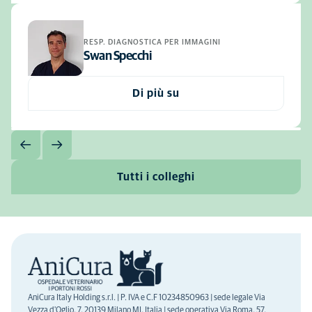
RESP. DIAGNOSTICA PER IMMAGINI
Swan Specchi
Di più su
Tutti i colleghi
AniCura Italy Holding s.r.l. | P. IVA e C.F 10234850963 | sede legale Via
Vezza d'Oglio, 7, 20139 Milano MI, Italia | sede operativa Via Roma, 57,