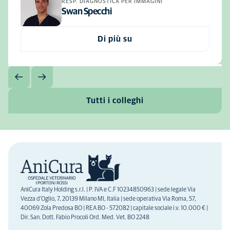
RESP. DIAGNOSTICA PER IMMAGINI
Swan Specchi
Di più su
Tutti i colleghi
AniCura Italy Holding s.r.l. | P. IVA e C.F 10234850963 | sede legale Via
Vezza d'Oglio, 7, 20139 Milano MI, Italia | sede operativa Via Roma, 57,
40069 Zola Predosa BO | REA BO - 572082 | capitale sociale i.v. 10.000 € |
Dir. San. Dott. Fabio Procoli Ord. Med. Vet. BO 2248