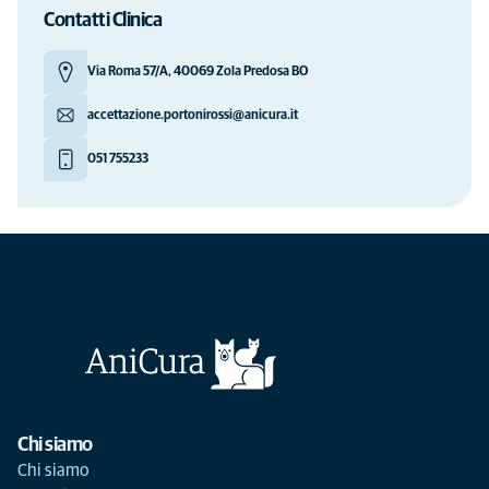
Contatti Clinica
Via Roma 57/A, 40069 Zola Predosa BO
accettazione.portonirossi@anicura.it
051 755233
Chi siamo
Chi siamo