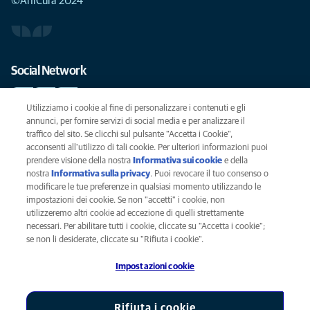
©AniCura 2024
Social Network
Utilizziamo i cookie al fine di personalizzare i contenuti e gli
annunci, per fornire servizi di social media e per analizzare il
traffico del sito. Se clicchi sul pulsante "Accetta i Cookie",
Le migliori cure per il vostro animale domestico
acconsenti all'utilizzo di tali cookie. Per ulteriori informazioni puoi
prendere visione della nostra
Informativa sui cookie
(opens in a new
e della
SCRIVICI
info@anicura.it
nostra
Informativa sulla privacy
(opens in a new tab)
. Puoi revocare il tuo consenso o
tab)
modificare le tue preferenze in qualsiasi momento utilizzando le
impostazioni dei cookie. Se non "accetti" i cookie, non
utilizzeremo altri cookie ad eccezione di quelli strettamente
Privacy
necessari. Per abilitare tutti i cookie, cliccate su "Accetta i cookie";
Legal
se non li desiderate, cliccate su "Rifiuta i cookie".
Cookies notice
Impostazioni cookie
Accessability
Global Human Rights
AniCura è un'affiliata di Mars, Inc © 2026
Rifiuta i cookie