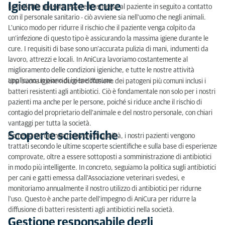
Igiene durante le cure
Le malattie possono essere trasmesse al paziente in seguito a contatto
Igiene durante le cure
con il personale sanitario - ciò avviene sia nell'uomo che negli animali.
L'unico modo per ridurre il rischio che il paziente venga colpito da
Scoperte scientifiche
un’infezione di questo tipo è assicurando la massima igiene durante le
cure. I requisiti di base sono un’accurata pulizia di mani, indumenti da
Gestione responsabile degli antibiotici
lavoro, attrezzi e locali. In AniCura lavoriamo costantemente al
miglioramento delle condizioni igieniche, e tutte le nostre attività
Formazione costante
applicano un piano di igiene comune.
Una buona igiene riduce la diffusione dei patogeni più comuni inclusi i
batteri resistenti agli antibiotici. Ciò è fondamentale non solo per i nostri
pazienti ma anche per le persone, poiché si riduce anche il rischio di
contagio del proprietario dell’animale e del nostro personale, con chiari
vantaggi per tutta la società.
Scoperte scientifiche
Come parte del nostro lavoro di qualità, i nostri pazienti vengono
trattati secondo le ultime scoperte scientifiche e sulla base di esperienze
comprovate, oltre a essere sottoposti a somministrazione di antibiotici
in modo più intelligente. In concreto, seguiamo la politica sugli antibiotici
per cani e gatti emessa dall’Associazione veterinari svedesi, e
monitoriamo annualmente il nostro utilizzo di antibiotici per ridurne
l'uso. Questo è anche parte dell'impegno di AniCura per ridurre la
diffusione di batteri resistenti agli antibiotici nella società.
Gestione responsabile degli