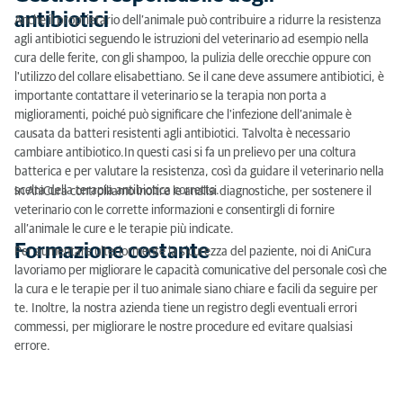
antibiotici
Anche il proprietario dell’animale può contribuire a ridurre la resistenza
agli antibiotici seguendo le istruzioni del veterinario ad esempio nella
cura delle ferite, con gli shampoo, la pulizia delle orecchie oppure con
l'utilizzo del collare elisabettiano. Se il cane deve assumere antibiotici, è
importante contattare il veterinario se la terapia non porta a
miglioramenti, poiché può significare che l'infezione dell’animale è
causata da batteri resistenti agli antibiotici. Talvolta è necessario
cambiare antibiotico.In questi casi si fa un prelievo per una coltura
batterica e per valutare la resistenza, così da guidare il veterinario nella
scelta della terapia antibiotica corretta.
In AniCura controlliamo inoltre le analisi diagnostiche, per sostenere il
veterinario con le corrette informazioni e consentirgli di fornire
all’animale le cure e le terapie più indicate.
Formazione costante
Per aumentare ulteriormente la sicurezza del paziente, noi di AniCura
lavoriamo per migliorare le capacità comunicative del personale così che
la cura e le terapie per il tuo animale siano chiare e facili da seguire per
te. Inoltre, la nostra azienda tiene un registro degli eventuali errori
commessi, per migliorare le nostre procedure ed evitare qualsiasi
errore.