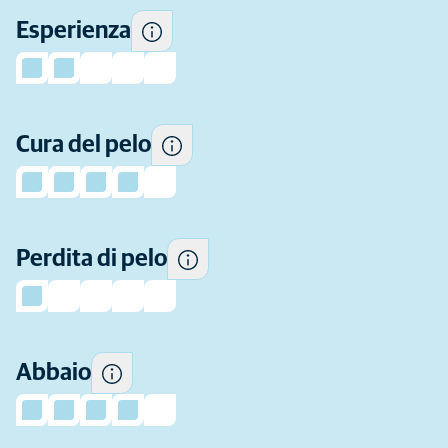
per questa razza
Esperienza
generalmente.
Quanto pelo perde in genere
Cura del pelo
questa razza.
Quanto spesso questa razza
Perdita di pelo
tende ad abbaiare.
Abbaio