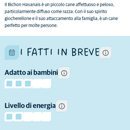
Ogni cane è un individuo
Il Bichon Havanais è un piccolo cane affettuoso e peloso,
unico e le sue caratteristiche
particolarmente diffuso come razza. Con il suo spirito
Alcuni cani tendono ad essere
differiscono anche all'interno
giocherellone e il suo attaccamento alla famiglia, è un cane
più giocosi e socievoli con i
della razza
perfetto per molte persone.
bambini e più tolleranti nei
confronti del comportamento
dei bambini rispetto ad altri.
I FATTI IN BREVE
Quanto attiva tende ad essere
Adatto ai bambini
questa razza.
Quanta esperienza
precedente come proprietario
di un cane hai bisogno prima
di considerare di prendere
Livello di energia
questa razza.
Quanta cura del pelo serve