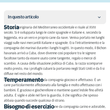
In questo articolo
Storia
La razza è originaria del Mediterraneo occidentale e risale al XVIII
Storia
secolo. Si è sviluppata lungo le coste spagnole e italiane e, secondo la
leggenda, era un vero e proprio cane da nave. Veniva portato nei lunghi
Temperamento
viaggi sulle navi mercantili italiane e spagnole. Era l'intrattenimento e la
compagnia dei marinai durante i lunghi tragitti. In questo modo, il Bichon
Bisogno di esercizio
havanais arrivò a Cuba, dove divenne così popolare tra le signore
facoltose tanto da essere usato come tangente, regalo o merce di
Cura del pelo
scambio. A causa della situazione politica di Cuba, la razza scomparve
molto presto, ma i profughi cubani la portarono negli Stati Uniti e da lì si
Addestramento
diffuse nel resto del mondo.
Temperamento
Dimensioni e peso
Il Bichon havanais è un cane da compagnia giocoso e affettuoso. È un
cane particolarmente affezionato alla famiglia e molto affettuoso con i
Colore
bambini. È grazioso e giocherellone e mantiene quest'indole fino all'età
adulta. È vigile e abile nel fare la guardia, il che significa che spesso
Caratteristiche della razza
abbaia quando succede qualcosa di strano.
Bisogno di esercizio
Sebbene il Bichon havanais sia un cane da compagnia carino e adorabile,
Patologie genetiche