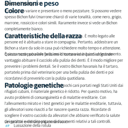
Dimensioni e peso
Altezza: circa 23-27 cm.
Peso: 4,5 - 7,5 kg.
Colore
Il colore può variare e presentare o meno pezzature. Si possono vedere
spesso Bichon fulvi (marrone chiaro) di varie tonalità, come nero, grigio,
marrone, rossiccio e colori simili. Raramente invece si vede un Bichon
completamente bianco.
Caratteristiche della razza
Il Bichon havanais non ama stare da solo in casa. È molto legato alle
persone ed è abituato a stare in compagnia. Pertanto, addestrare un
Bichon a stare da solo in casa può richiedere molto tempo e attenzione.
È sicuramente possibile farlo, ma è necessario un buon addestramento.
Questa razza può avere problemi di tartaro ed è quindi un grande
vantaggio abituare il cucciolo alla pulizia dei denti. È il modo migliore per
prevenire i problemi dentali. Se il vostro Bichon havanais ha il tartaro,
portatelo prima dal veterinario per una bella pulizia dei denti e poi
ricordatevi di prevenirlo con la pulizia quotidiana.
Patologie genetiche
Poiché la razza ha avuto origine dai pochi cani portati negli Stati Uniti dai
rifugiati cubani, il materiale genetico è ridotto. Per questo motivo, ha
avuto problemi di consanguineità e di malattie ereditarie. Con
l'allevamento mirato e i test genetici per le malattie ereditarie, tuttavia,
gli allevatori sono riusciti a far nascere questa razza. Ricordate di
scegliere il vostro cucciolo da allevatori che abbiano verificato la salute
dei genitori e che dispongano di documenti relativi a tali controlli.
Le malattie ereditarie più comuni sono:
Lussazione della rotula