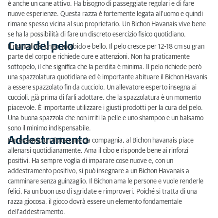
è anche un cane attivo. Ha bisogno di passeggiate regolari e di fare
nuove esperienze. Questa razza è fortemente legata all'uomo e quindi
Alimentazione
rimane spesso vicina al suo proprietario. Un Bichon Havanais vive bene
se ha la possibilità di fare un discreto esercizio fisico quotidiano.
Tipo
Cura del pelo
Il mantello è lungo, morbido e bello. Il pelo cresce per 12-18 cm su gran
parte del corpo e richiede cure e attenzioni. Non ha praticamente
sottopelo, il che significa che la perdita è minima. Il pelo richiede però
una spazzolatura quotidiana ed è importante abituare il Bichon Havanis
a essere spazzolato fin da cucciolo. Un allevatore esperto insegna ai
cuccioli, già prima di farli adottare, che la spazzolatura è un momento
piacevole. È importante utilizzare i giusti prodotti per la cura del pelo.
Una buona spazzola che non irriti la pelle e uno shampoo e un balsamo
sono il minimo indispensabile.
Addestramento
Pur essendo un dolce cane da compagnia, al Bichon havanais piace
allenarsi quotidianamente. Ama il cibo e risponde bene ai rinforzi
positivi. Ha sempre voglia di imparare cose nuove e, con un
addestramento positivo, si può insegnare a un Bichon Havanais a
camminare senza guinzaglio. Il Bichon ama le persone e vuole renderle
felici. Fa un buon uso di sgridate e rimproveri. Poiché si tratta di una
razza giocosa, il gioco dovrà essere un elemento fondamentale
dell'addestramento.