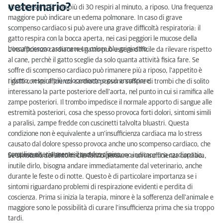
veterinario?
Un gatto sano fa non più di 30 respiri al minuto, a riposo. Una frequenza
maggiore può indicare un edema polmonare. In caso di grave
scompenso cardiaco si può avere una grave difficoltà respiratoria: il
gatto respira con la bocca aperta, nei casi peggiori le mucose della
bocca possono assumere un colore blu-grigiastro.
L'insufficienza cardiaca nel gatto può essere difficile da rilevare rispetto
al cane, perchè il gatto sceglie da solo quanta attività fisica fare. Se
soffre di scompenso cardiaco può rimanere più a riposo, l'appetito è
ridotto, respira più velocemente o può annaspare.
I gatti con insufficienza cardiaca possono soffrire di trombi che di solito
interessano la parte posteriore dell'aorta, nel punto in cui si ramifica alle
zampe posteriori. Il trombo impedisce il normale apporto di sangue alle
estremità posteriori, cosa che spesso provoca forti dolori, sintomi simili
a paralisi, zampe fredde con cuscinetti talvolta bluastri. Questa
condizione non è equivalente a un’insufficienza cardiaca ma lo stress
causato dal dolore spesso provoca anche uno scompenso cardiaco, che
complica ulteriormente il quadro clinico.
Svenimento, collasso e stanchezza possono indicare una cardiopatia.
Se si notano dei sintomi che fanno pensare a un’insufficienza cardiaca,
inutile dirlo, bisogna andare immediatamente dal veterinario, anche
durante le feste o di notte. Questo è di particolare importanza se i
sintomi riguardano problemi di respirazione evidenti e perdita di
coscienza. Prima si inizia la terapia, minore è la sofferenza dell’animale e
maggiore sono le possibilità di curare l’insufficienza prima che sia troppo
tardi.