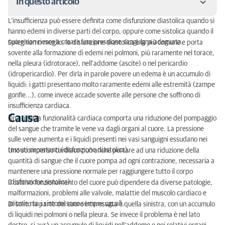
In questo articolo
L'insufficienza può essere definita come disfunzione diastolica quando si
Causa
hanno edemi in diverse parti del corpo, oppure come sistolica quando il
cuore non riesce a creare una pressione sanguigna adeguata.
Spieghiamo meglio: la disfunzione diastolica è la più comune e porta
Sintomi
sovente alla formazione di edemi nei polmoni, più raramente nel torace,
nella pleura (idrotorace), nell'addome (ascite) o nel pericardio
Che cosa si può fare?
(idropericardio). Per dirla in parole povere un edema è un accumulo di
liquidi: i gatti presentano molto raramente edemi alle estremità (zampe
Quando è necessario andare dal veterinario?
gonfie...), come invece accade sovente alle persone che soffrono di
insufficienza cardiaca.
Diagnosi
Causa
Una ridotta funzionalità cardiaca comporta una riduzione del pompaggio
del sangue che tramite le vene va dagli organi al cuore. La pressione
Terapia
sulle vene aumenta e i liquidi presenti nei vasi sanguigni essudano nei
tessuti circostanti (disfunzione diastolica).
Uno scompenso cardiaco può anche portare ad una riduzione della
quantità di sangue che il cuore pompa ad ogni contrazione, necessaria a
mantenere una pressione normale per raggiungere tutto il corpo
(disfunzione sistolica).
Il cattivo funzionamento del cuore può dipendere da diverse patologie,
malformazioni, problemi alle valvole, malattie del muscolo cardiaco e
aritmie ma i sintomi sono sempre uguali.
Di solito la parte del cuore interessata è quella sinistra, con un accumulo
di liquidi nei polmoni o nella pleura. Se invece il problema è nel lato