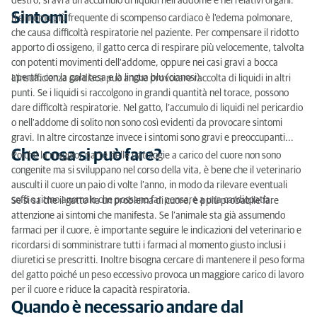
destro, si avrà un accumulo di liquidi nell’addome e nei relativi organi.
Sintomi
Il sintomo più frequente di scompenso cardiaco è l'edema polmonare,
che causa difficoltà respiratorie nel paziente. Per compensare il ridotto
apporto di ossigeno, il gatto cerca di respirare più velocemente, talvolta
con potenti movimenti dell'addome, oppure nei casi gravi a bocca
aperta, con la gola tesa e la lingua blu (cianosi).
L’insufficienza cardiaca può anche provocare raccolta di liquidi in altri
punti. Se i liquidi si raccolgono in grandi quantità nel torace, possono
dare difficoltà respiratorie. Nel gatto, l’accumulo di liquidi nel pericardio
o nell'addome di solito non sono così evidenti da provocare sintomi
gravi. In altre circostanze invece i sintomi sono gravi e preoccupanti...
Che cosa si può fare?
Poiché la maggior parte delle patologie a carico del cuore non sono
congenite ma si sviluppano nel corso della vita, è bene che il veterinario
ausculti il cuore un paio di volte l’anno, in modo da rilevare eventuali
soffi o ritmo anomalo che possano far pensare a una cardiopatia.
Se si sa che il gatto ha un problema di cuore, è ppiù probabile fare
attenzione ai sintomi che manifesta. Se l’animale sta già assumendo
farmaci per il cuore, è importante seguire le indicazioni del veterinario e
ricordarsi di somministrare tutti i farmaci al momento giusto inclusi i
diuretici se prescritti. Inoltre bisogna cercare di mantenere il peso forma
del gatto poiché un peso eccessivo provoca un maggiore carico di lavoro
per il cuore e riduce la capacità respiratoria.
Quando è necessario andare dal