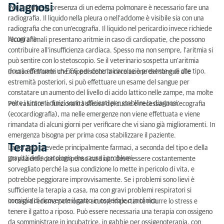
Diagnosi
Per stabilire la presenza di un edema polmonare è necessario fare una
radiografia. Il liquido nella pleura o nell’addome è visibile sia con una
radiografia che con un'ecografia. Il liquido nel pericardio invece richiede
l'ecografia.
Alcuni animali presentano aritmie in caso di cardiopatie, che possono
contribuire all'insufficienza cardiaca. Spesso ma non sempre, l'aritmia si
può sentire con lo stetoscopio. Se il veterinario sospetta un’aritmia
dovrà effettuare un ECG per determinare se è presente e di che tipo.
In caso di trombi che impediscono la circolazione del sangue alle
estremità posteriori, si può effettuare un esame del sangue per
constatare un aumento del livello di acido lattico nelle zampe, ma molte
volte i sintomi clinici sono sufficienti per stabilire la diagnosi.
Per valutare la funzionalità stessa del cuore è necessaria un'ecografia
(ecocardiografia), ma nelle emergenze non viene effettuata e viene
rimandata di alcuni giorni per verificare che vi siano già miglioramenti. In
emergenza bisogna per prima cosa stabilizzare il paziente.
Terapia
La terapia prevede principalmente farmaci, a seconda del tipo e della
gravità della patologia che causa i problemi.
Un paziente con scompenso cardiaco deve essere costantemente
sorvegliato perché la sua condizione lo mette in pericolo di vita, e
potrebbe peggiorare improvvisamente. Se i problemi sono lievi è
sufficiente la terapia a casa, ma con gravi problemi respiratori si
consiglia di ricoverare il gatto in ospedale o in clinica.
In caso di edema polmonare acuto è importante ridurre lo stress e
tenere il gatto a riposo. Può essere necessaria una terapia con ossigeno
da somministrare in incubatrice, in gabbie per ossigenoterapia, con