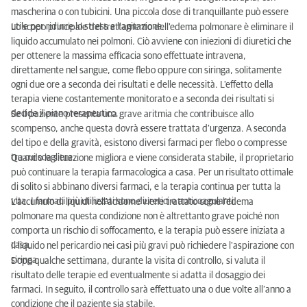
mascherina o con tubicini. Una piccola dose di tranquillante può essere
utile per ridurre lo stress e l'agitazione.
Lo scopo principale del trattamento dell'edema polmonare è eliminare il
liquido accumulato nei polmoni. Ciò avviene con iniezioni di diuretici che
per ottenere la massima efficacia sono effettuate intravena,
direttamente nel sangue, come flebo oppure con siringa, solitamente
ogni due ore a seconda dei risultati e delle necessità. L'effetto della
terapia viene costantemente monitorato e a seconda dei risultati si
decide il piano terapeutico.
Se il paziente presenta una grave aritmia che contribuisce allo
scompenso, anche questa dovrà essere trattata d’urgenza. A seconda
del tipo e della gravità, esistono diversi farmaci per flebo o compresse
tra cui scegliere.
Quando la situazione migliora e viene considerata stabile, il proprietario
può continuare la terapia farmacologica a casa. Per un risultato ottimale
di solito si abbinano diversi farmaci, e la terapia continua per tutta la
vita. I farmaci più utilizzati sono diuretici e anticoagulanti.
L’accumulo di liquidi nell'addome viene trattato come l’edema
polmonare ma questa condizione non è altrettanto grave poiché non
comporta un rischio di soffocamento, e la terapia può essere iniziata a
casa.
Il liquido nel pericardio nei casi più gravi può richiedere l'aspirazione con
siringa.
Dopo qualche settimana, durante la visita di controllo, si valuta il
risultato delle terapie ed eventualmente si adatta il dosaggio dei
farmaci. In seguito, il controllo sarà effettuato una o due volte all’anno a
condizione che il paziente sia stabile.