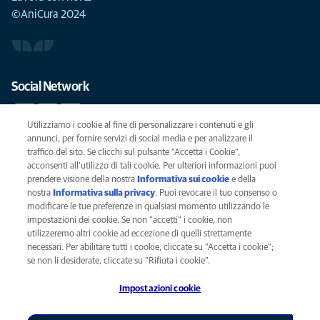
©AniCura 2024
Social Network
Utilizziamo i cookie al fine di personalizzare i contenuti e gli
annunci, per fornire servizi di social media e per analizzare il
traffico del sito. Se clicchi sul pulsante "Accetta i Cookie",
Le migliori cure per il vostro animale domestico
acconsenti all'utilizzo di tali cookie. Per ulteriori informazioni puoi
prendere visione della nostra
Informativa sui cookie
(opens in a new
e della
SCRIVICI
info@anicura.it
nostra
Informativa sulla privacy
(opens in a new tab)
. Puoi revocare il tuo consenso o
tab)
modificare le tue preferenze in qualsiasi momento utilizzando le
impostazioni dei cookie. Se non "accetti" i cookie, non
utilizzeremo altri cookie ad eccezione di quelli strettamente
Privacy
necessari. Per abilitare tutti i cookie, cliccate su "Accetta i cookie";
Legal
se non li desiderate, cliccate su "Rifiuta i cookie".
Cookies notice
Impostazioni cookie
Accessability
Global Human Rights