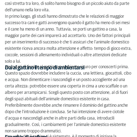
così stretta tra loro, di solito hanno bisogno di un piccolo aiuto da parte
dell'umano nella loro vita.
In primo luogo, gli studi hanno dimostrato che le relazioni di maggior
successo tra cani e gatti avvengono quando il gatto ha meno di sei mesi
e il cane ha meno di un anno. Tuttavia, se porti un gattino a casa, la
maggior parte dei cani imparerà ad accettarlo. Uno dei fattori principali
per un inserimento di successo è che ti assicuri che l'animale domestico
esistente riceva ancora molta attenzione e affetto: tempo di gioco extra,
coccole, sessioni di allenamento individuali o altre attenzioni dedicate
solo a lui.
Assicurati di fornire al gattino un ambiente sicuro per conoscerti prima.
Dai al gattino il tempo di ambientarsi
Questo spazio dovrebbe includere la cuccia, una lettiera, giocattoli, cibo
e acqua. Non dimenticare i nascondigli e un posto accogliente ad una
certa altezza: potrebbe essere una coperta in cima a uno scaffale o un
albero per arrampicarsi. Scegli questo posto con attenzione, al di fuori
degli spazi abituali dell'animale domestico esistente in casa.
Preferibilmente dovrebbe anche rimanere il dominio del gattino anche
dopo che l'introduzione è conclusa. Se hai intenzione di avere ciotole
d'acqua e nascondigli anche in altre parti della casa, introducili
gradualmente. Così, i cambiamenti per l'animale domestico esistente
non saranno troppo drammatici.
Una volta che il gattino si è sistemato, è il momento di iniziare la