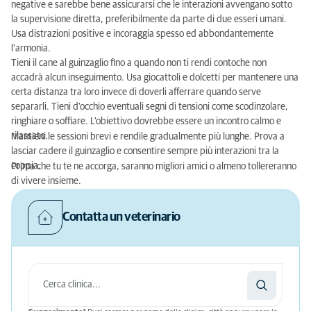
negative e sarebbe bene assicurarsi che le interazioni avvengano sotto
la supervisione diretta, preferibilmente da parte di due esseri umani.
Usa distrazioni positive e incoraggia spesso ed abbondantemente
l’armonia.
Tieni il cane al guinzaglio fino a quando non ti rendi contoche non
accadrà alcun inseguimento. Usa giocattoli e dolcetti per mantenere una
certa distanza tra loro invece di doverli afferrare quando serve
separarli. Tieni d'occhio eventuali segni di tensioni come scodinzolare,
ringhiare o soffiare. L'obiettivo dovrebbe essere un incontro calmo e
rilassato.
Mantieni le sessioni brevi e rendile gradualmente più lunghe. Prova a
lasciar cadere il guinzaglio e consentire sempre più interazioni tra la
coppia.
Prima che tu te ne accorga, saranno migliori amici o almeno tollereranno
di vivere insieme.
Contatta un veterinario