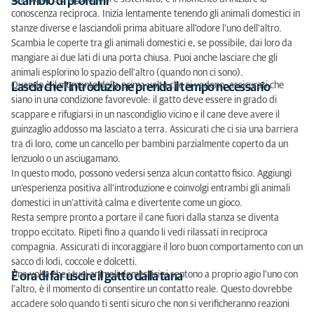
Scambio di profumi
conoscenza reciproca. Inizia lentamente tenendo gli animali domestici in
stanze diverse e lasciandoli prima abituare all'odore l'uno dell'altro.
Scambia le coperte tra gli animali domestici e, se possibile, dai loro da
mangiare ai due lati di una porta chiusa. Puoi anche lasciare che gli
animali esplorino lo spazio dell'altro (quando non ci sono).
Quando è il momento della prima volta che si vedono, assicurati che
Lascia che l'introduzione prenda il tempo necessario
siano in una condizione favorevole: il gatto deve essere in grado di
scappare e rifugiarsi in un nascondiglio vicino e il cane deve avere il
guinzaglio addosso ma lasciato a terra. Assicurati che ci sia una barriera
tra di loro, come un cancello per bambini parzialmente coperto da un
lenzuolo o un asciugamano.
In questo modo, possono vedersi senza alcun contatto fisico. Aggiungi
un'esperienza positiva all'introduzione e coinvolgi entrambi gli animali
domestici in un'attività calma e divertente come un gioco.
Resta sempre pronto a portare il cane fuori dalla stanza se diventa
troppo eccitato. Ripeti fino a quando li vedi rilassati in reciproca
compagnia. Assicurati di incoraggiare il loro buon comportamento con un
sacco di lodi, coccole e dolcetti.
Una volta che i tuoi animali domestici si sentono a proprio agio l'uno con
È ora di far uscire il gatto dalla tana
l'altro, è il momento di consentire un contatto reale. Questo dovrebbe
accadere solo quando ti senti sicuro che non si verificheranno reazioni