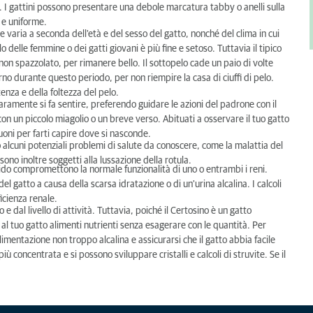
 I gattini possono presentare una debole marcatura tabby o anelli sulla
 e uniforme.
 varia a seconda dell'età e del sesso del gatto, nonché del clima in cui
o delle femmine o dei gatti giovani è più fine e setoso. Tuttavia il tipico
non spazzolato, per rimanere bello. Il sottopelo cade un paio di volte
rno durante questo periodo, per non riempire la casa di ciuffi di pelo.
tenza e della foltezza del pelo.
aramente si fa sentire, preferendo guidare le azioni del padrone con il
n un piccolo miagolio o un breve verso. Abituati a osservare il tuo gatto
uoni per farti capire dove si nasconde.
 alcuni potenziali problemi di salute da conoscere, come la malattia del
i sono inoltre soggetti alla lussazione della rotula.
iquido compromettono la normale funzionalità di uno o entrambi i reni.
 del gatto a causa della scarsa idratazione o di un'urina alcalina. I calcoli
ficienza renale.
 dal livello di attività. Tuttavia, poiché il Certosino è un gatto
al tuo gatto alimenti nutrienti senza esagerare con le quantità. Per
alimentazione non troppo alcalina e assicurarsi che il gatto abbia facile
ù concentrata e si possono sviluppare cristalli e calcoli di struvite. Se il