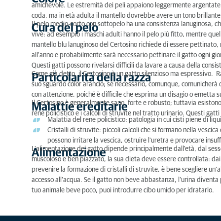
amichevole. Le estremità dei peli appaiono leggermente argentate.
coda, ma in età adulta il mantello dovrebbe avere un tono brillante
Il pelo medio-corto con sottopelo ha una consistenza lanuginosa, che
Cura del pelo
vive: ad esempio i maschi adulti hanno il pelo più fitto, mentre quell
mantello blu lanuginoso del Certosino richiede di essere pettinato, 
all'anno e probabilmente sarà necessario pettinare il gatto ogni gio
Questi gatti possono rivelarsi difficili da lavare a causa della consis
Come già detto, il Certosino è un gatto silenzioso ma espressivo. R
Particolarità della razza
suo sguardo color arancio; se necessario, comunque, comunicherà co
con attenzione, poiché è difficile che esprima un disagio o emetta s
Il Certosino è generalmente sano, forte e robusto; tuttavia esistono
Malattie ereditarie
rene policistico e i calcoli di struvite nel tratto urinario. Questi gatt
Malattia del rene policistico: patologia in cui cisti piene di l
Cristalli di struvite: piccoli calcoli che si formano nella vescica
possono irritare la vescica, ostruire l'uretra e provocare insuf
L'alimentazione del gatto dipende principalmente dall'età, dal sesso e
Alimentazione
muscoloso e ben piazzato, la sua dieta deve essere controllata: dai 
prevenire la formazione di cristalli di struvite, è bene scegliere un'
accesso all'acqua. Se il gatto non beve abbastanza, l'urina diventa pi
tuo animale beve poco, puoi introdurre cibo umido per idratarlo.