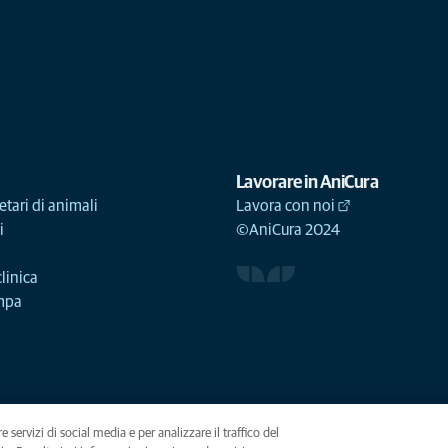
Lavorare in AniCura
etari di animali
Lavora con noi
i
©AniCura 2024
linica
ampa
e servizi di social media e per analizzare il traffico del