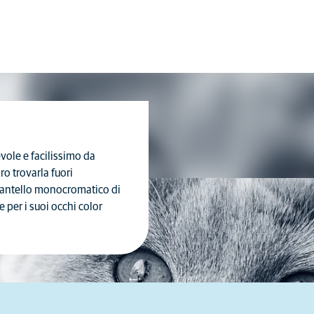
evole e facilissimo da
ro trovarla fuori
 mantello monocromatico di
 per i suoi occhi color
Ogni gatto è un individuo
unico e le sue caratteristiche
differiscono anche all'interno
della razza