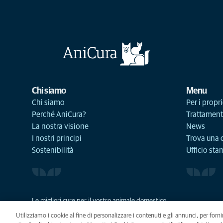
Chi siamo
Menu
Chi siamo
Per i propri
Perché AniCura?
Trattament
La nostra visione
News
I nostri principi
Trova una c
Sostenibilità
Ufficio st
Le migliori cure per il vostro animale domestico
Utilizziamo i cookie al fine di personalizzare i contenuti e gli annunci, per fornir