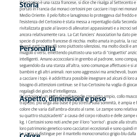
Il Certosino è una razza francese, si dice che risalga al Settecento
Storia
portati in Francia dai monaci certosini per cacciare i topi nei mona
Storia
Medio Oriente: il pelo folto e lanuginoso lo proteggeva dal freddo e
Personalità
l'esistenza del Certosino è stata messa a repentaglio dalla Seconda
rivitalizzata grazie al lavoro di allevatori appassionati e a incroci se
Aspetto, dimensioni e peso
ancora relativamente rara. La Cat Fanciers' Association ha dato pien
specie di prodotto francese di nicchia: molto amata in patria, la razza
Colore
Questi gatti tranquilli sono piuttosto silenziosi, ma molto docili e a
Personalità
miagolii o versi, emettendo piuttosto una sorta di "cinguettio" anzic
Cura del pelo
intelligenti. Amano accoccolarsi in grembo al padrone, sono compag
seguendolo da una stanza all'altra; sono comunque affettuosi e si af
Particolarità della razza
bambini e gli altri animali: non sono aggressivi ma amichevoli, buon
a cacciare i topi: è addirittura possibile insegnare ad alcuni di loro
Malattie ereditarie
bisogno di attenzioni continue: se il tuo Certosino ha voglia di gioc
regalagli dei giochi d'intelligenza.
Alimentazione
Il Certosino è un gatto di taglia media con petto ampio, collo musco
Aspetto, dimensioni e peso
trapezio, più larga alla base e più stretta sulla sommità, è ampia e 
colore che varia dall'ambra-dorato al rame. Le zampe sono relativa
su quattro stuzzicadenti" a causa del corpo robusto e delle zampe c
kg. I Certosini sono noti anche per il loro "sorriso": grazie alla str
loro patrimonio genetico sono cacciatori eccezionali e sono quindi 
La razza si distingue per il mantello monocromatico grigio-blu dall
Colore