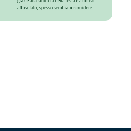
grazie alla struttura della testa e al muso
affusolato, spesso sembrano sorridere.