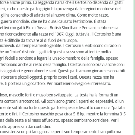
 e forse anche prima. La leggenda narra che il Certosino discenda da gatti
steri, e che questo gatto grigio-blu provenga dalle regioni montuose del
 gli ha consentito di adattarsi al nuovo clima. Come molte razze,
 guerra mondiale, che ne ha quasi causato l'estinzione. È stata
lettivi con gatti Blu di Russia, British Shorthair e Persiani, sebbene sia
o riconoscimento alla razza nel 1987. Oggi, tuttavia, il Certosino è una
 è difficile da trovare al di fuori dell'Europa.
michevoli, dal temperamento gentile. I Certosini si esibiscono di rado in
hé un "miao" distinto. I gatti di questa razza sono attenti e molto
ni fedeli e tendono a legarsi a un solo membro della famiglia, spesso
fezionano anche al resto della famiglia. I Certosini sono bravi anche con i
i viaggiatori e generalmente sani. Questi gatti amano giocare e sono abili
 a riportare piccoli oggetti, proprio come i cani. Questa razza non ha
are, ti porterà un giocattolo. Per mantenerlo sveglio e interessato,
loso, mascelle forti e muso ben sviluppato. La testa ha la forma di un
ha contorni arrotondati. Gli occhi sono grandi, aperti ed espressivi, di un
mente sottili ma forti: questo gatto è spesso descritto come una "patata
orte e fini. Il Certosino maschio pesa circa 5-8 kg, mentre la femmina 3-5
uttura della testa e al muso affusolato, spesso sembrano sorridere. Per il
molto apprezzati dai contadini.
a consistenza un po' lanuginosa e per il suo temperamento tranquillo ma