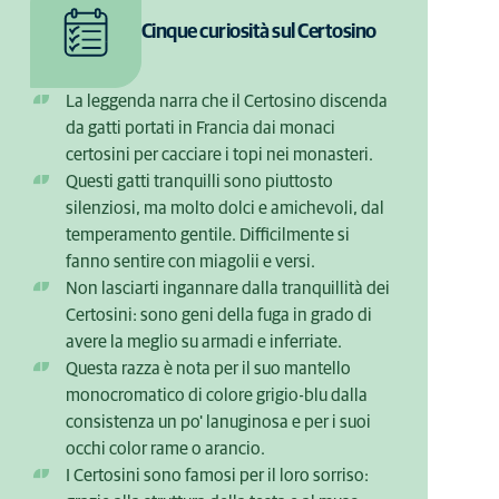
Cinque curiosità sul Certosino
La leggenda narra che il Certosino discenda
da gatti portati in Francia dai monaci
certosini per cacciare i topi nei monasteri.
Questi gatti tranquilli sono piuttosto
silenziosi, ma molto dolci e amichevoli, dal
temperamento gentile. Difficilmente si
fanno sentire con miagolii e versi.
Non lasciarti ingannare dalla tranquillità dei
Certosini: sono geni della fuga in grado di
avere la meglio su armadi e inferriate.
Questa razza è nota per il suo mantello
monocromatico di colore grigio-blu dalla
consistenza un po' lanuginosa e per i suoi
occhi color rame o arancio.
I Certosini sono famosi per il loro sorriso: