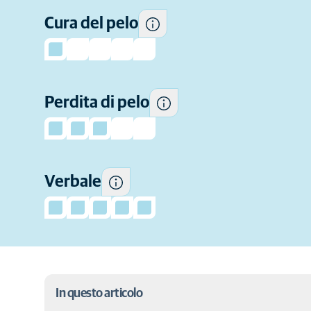
Quanto pelo perde in genere
Cura del pelo
questa razza.
Quanto questi gatti tendono a
Perdita di pelo
"parlare".
Verbale
In questo articolo