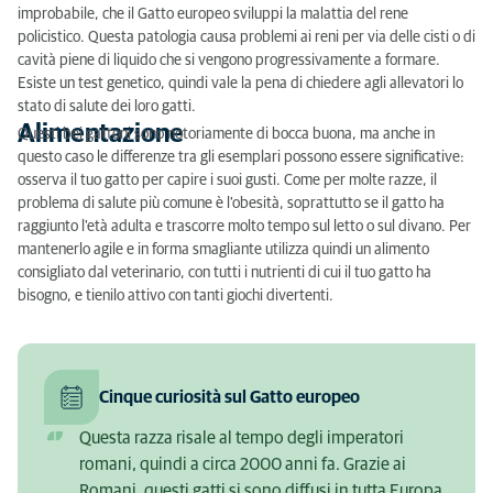
improbabile, che il Gatto europeo sviluppi la malattia del rene
policistico. Questa patologia causa problemi ai reni per via delle cisti o di
cavità piene di liquido che si vengono progressivamente a formare.
Esiste un test genetico, quindi vale la pena di chiedere agli allevatori lo
stato di salute dei loro gatti.
Alimentazione
Questi bei gattoni sono notoriamente di bocca buona, ma anche in
questo caso le differenze tra gli esemplari possono essere significative:
osserva il tuo gatto per capire i suoi gusti. Come per molte razze, il
problema di salute più comune è l'obesità, soprattutto se il gatto ha
raggiunto l'età adulta e trascorre molto tempo sul letto o sul divano. Per
mantenerlo agile e in forma smagliante utilizza quindi un alimento
consigliato dal veterinario, con tutti i nutrienti di cui il tuo gatto ha
bisogno, e tienilo attivo con tanti giochi divertenti.
Cinque curiosità sul Gatto europeo
Questa razza risale al tempo degli imperatori
romani, quindi a circa 2000 anni fa. Grazie ai
Romani, questi gatti si sono diffusi in tutta Europa.