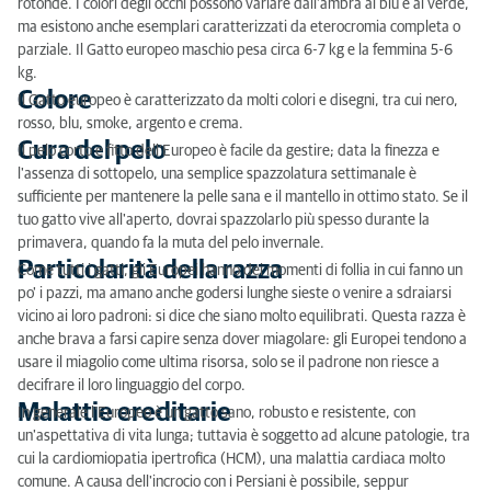
rotonde. I colori degli occhi possono variare dall'ambra al blu e al verde,
ma esistono anche esemplari caratterizzati da eterocromia completa o
parziale. Il Gatto europeo maschio pesa circa 6-7 kg e la femmina 5-6
kg.
Colore
Il Gatto europeo è caratterizzato da molti colori e disegni, tra cui nero,
rosso, blu, smoke, argento e crema.
Cura del pelo
Il pelo corto e fitto dell'Europeo è facile da gestire; data la finezza e
l'assenza di sottopelo, una semplice spazzolatura settimanale è
sufficiente per mantenere la pelle sana e il mantello in ottimo stato. Se il
tuo gatto vive all'aperto, dovrai spazzolarlo più spesso durante la
primavera, quando fa la muta del pelo invernale.
Particolarità della razza
Come tutti i gatti, gli Europei hanno dei momenti di follia in cui fanno un
po' i pazzi, ma amano anche godersi lunghe sieste o venire a sdraiarsi
vicino ai loro padroni: si dice che siano molto equilibrati. Questa razza è
anche brava a farsi capire senza dover miagolare: gli Europei tendono a
usare il miagolio come ultima risorsa, solo se il padrone non riesce a
decifrare il loro linguaggio del corpo.
Malattie ereditarie
In generale l'Europeo è un gatto sano, robusto e resistente, con
un'aspettativa di vita lunga; tuttavia è soggetto ad alcune patologie, tra
cui la cardiomiopatia ipertrofica (HCM), una malattia cardiaca molto
comune. A causa dell'incrocio con i Persiani è possibile, seppur