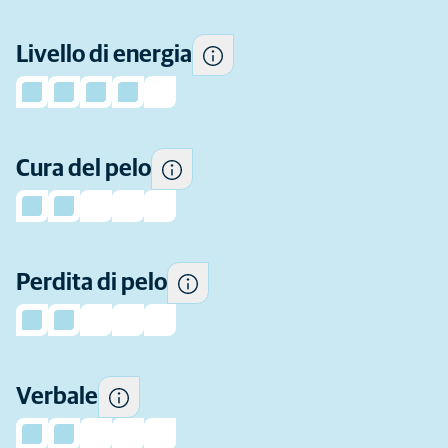
Quanta cura del pelo serve
per questa razza
Livello di energia
generalmente.
Quanto pelo perde in genere
Cura del pelo
questa razza.
Quanto questi gatti tendono a
Perdita di pelo
"parlare".
Verbale