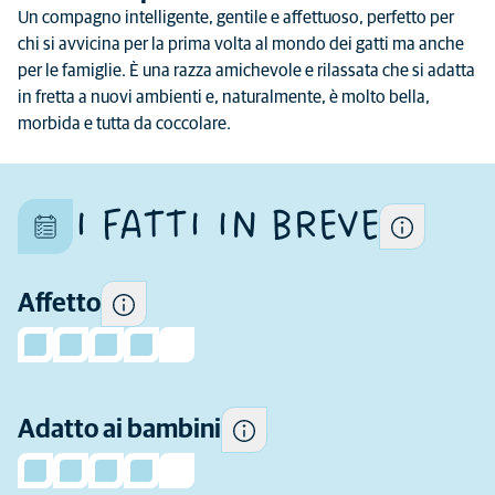
Un compagno intelligente, gentile e affettuoso, perfetto per
Ogni gatto è un individuo
chi si avvicina per la prima volta al mondo dei gatti ma anche
unico e le sue caratteristiche
per le famiglie. È una razza amichevole e rilassata che si adatta
differiscono anche all'interno
in fretta a nuovi ambienti e, naturalmente, è molto bella,
della razza
morbida e tutta da coccolare.
Quanto affetto puoi
Alcuni gatti tendono ad
aspettarti.
I FATTI IN BREVE
essere più giocosi e socievoli
con i bambini e più tolleranti
nei confronti del
comportamento dei bambini
Affetto
rispetto ad altri.
Quanto attiva tende ad essere
Adatto ai bambini
questa razza.