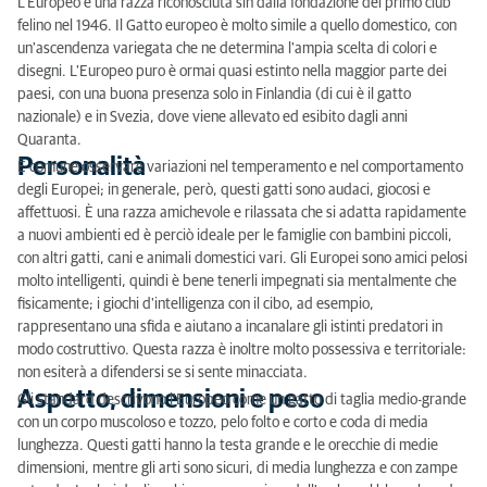
L'Europeo è una razza riconosciuta sin dalla fondazione del primo club
felino nel 1946. Il Gatto europeo è molto simile a quello domestico, con
un'ascendenza variegata che ne determina l'ampia scelta di colori e
disegni. L'Europeo puro è ormai quasi estinto nella maggior parte dei
paesi, con una buona presenza solo in Finlandia (di cui è il gatto
nazionale) e in Svezia, dove viene allevato ed esibito dagli anni
Quaranta.
Personalità
È comune osservare variazioni nel temperamento e nel comportamento
degli Europei; in generale, però, questi gatti sono audaci, giocosi e
affettuosi. È una razza amichevole e rilassata che si adatta rapidamente
a nuovi ambienti ed è perciò ideale per le famiglie con bambini piccoli,
con altri gatti, cani e animali domestici vari. Gli Europei sono amici pelosi
molto intelligenti, quindi è bene tenerli impegnati sia mentalmente che
fisicamente; i giochi d'intelligenza con il cibo, ad esempio,
rappresentano una sfida e aiutano a incanalare gli istinti predatori in
modo costruttivo. Questa razza è inoltre molto possessiva e territoriale:
non esiterà a difendersi se si sente minacciata.
Aspetto, dimensioni e peso
Gli standard descrivono l'Europeo come un gatto di taglia medio-grande
con un corpo muscoloso e tozzo, pelo folto e corto e coda di media
lunghezza. Questi gatti hanno la testa grande e le orecchie di medie
dimensioni, mentre gli arti sono sicuri, di media lunghezza e con zampe