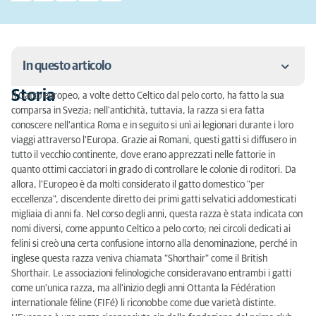
In questo articolo
Storia
Il Gatto europeo, a volte detto Celtico dal pelo corto, ha fatto la sua
Storia
comparsa in Svezia; nell'antichità, tuttavia, la razza si era fatta
conoscere nell'antica Roma e in seguito si unì ai legionari durante i loro
Personalità
viaggi attraverso l'Europa. Grazie ai Romani, questi gatti si diffusero in
tutto il vecchio continente, dove erano apprezzati nelle fattorie in
Aspetto, dimensioni e peso
quanto ottimi cacciatori in grado di controllare le colonie di roditori. Da
allora, l'Europeo è da molti considerato il gatto domestico "per
Colore
eccellenza", discendente diretto dei primi gatti selvatici addomesticati
migliaia di anni fa. Nel corso degli anni, questa razza è stata indicata con
Cura del pelo
nomi diversi, come appunto Celtico a pelo corto; nei circoli dedicati ai
felini si creò una certa confusione intorno alla denominazione, perché in
Particolarità della razza
inglese questa razza veniva chiamata "Shorthair" come il British
Shorthair. Le associazioni felinologiche consideravano entrambi i gatti
Malattie ereditarie
come un'unica razza, ma all'inizio degli anni Ottanta la Fédération
Alimentazione
internationale féline (FIFé) li riconobbe come due varietà distinte.