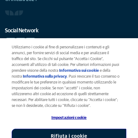
Social Network
Utilizziamo i cookie al fine di personalizzare i contenuti e gli
annunci, per fornire servizi di social media e per analizzare il
traffico del sito. Se clicchi sul pulsante "Accetta i Cookie",
Le migliori cure per il vostro animale domestico
acconsenti all'utilizzo di tali cookie. Per ulteriori informazioni puoi
prendere visione della nostra
Informativa sui cookie
(opens in a new
e della
SCRIVICI
info@anicura.it
nostra
Informativa sulla privacy
(opens in a new tab)
. Puoi revocare il tuo consenso o
tab)
modificare le tue preferenze in qualsiasi momento utilizzando le
impostazioni dei cookie. Se non "accetti" i cookie, non
utilizzeremo altri cookie ad eccezione di quelli strettamente
Privacy
necessari. Per abilitare tutti i cookie, cliccate su "Accetta i cookie";
Legal
se non li desiderate, cliccate su "Rifiuta i cookie".
Cookies notice
Impostazioni cookie
Accessability
Global Human Rights
AniCura è un'affiliata di Mars, Inc © 2026
Rifiuta i cookie