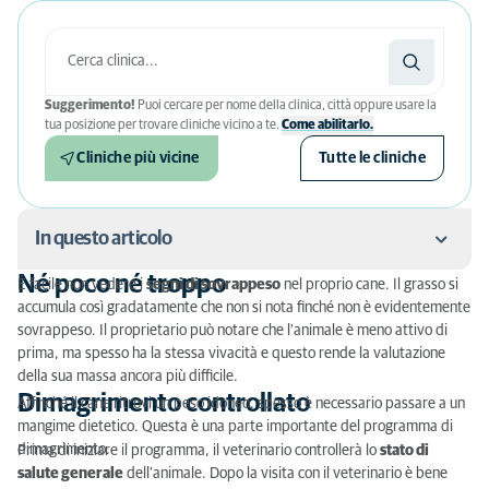
Suggerimento!
Puoi cercare per nome della clinica, città oppure usare la
tua posizione per trovare cliniche vicino a te.
Come abilitarlo.
Cliniche più vicine
Tutte le cliniche
In questo articolo
Né poco né troppo
È facile non vedere i
segni di sovrappeso
nel proprio cane. Il grasso si
Né poco né troppo
accumula così gradatamente che non si nota finché non è evidentemente
sovrappeso. Il proprietario può notare che l'animale è meno attivo di
Dimagrimento controllato
prima, ma spesso ha la stessa vivacità e questo rende la valutazione
della sua massa ancora più difficile.
Dimagrimento controllato
Affinché il cane ritrovi un peso idoneo, spesso è necessario passare a un
mangime dietetico. Questa è una parte importante del programma di
dimagrimento.
Prima di iniziare il programma, il veterinario controllerà lo
stato di
salute generale
dell’animale. Dopo la visita con il veterinario è bene