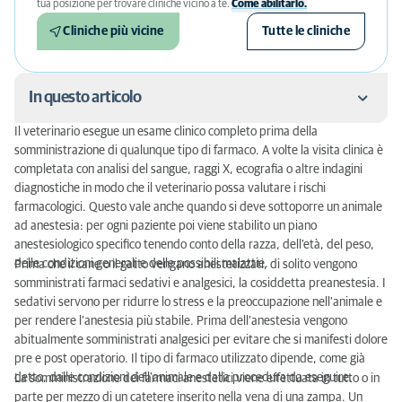
tua posizione per trovare cliniche vicino a te.
Come abilitarlo.
Cliniche più vicine
Tutte le cliniche
In questo articolo
Il veterinario esegue un esame clinico completo prima della
Monitoraggio
somministrazione di qualunque tipo di farmaco. A volte la visita clinica è
completata con analisi del sangue, raggi X, ecografia o altre indagini
Risveglio
diagnostiche in modo che il veterinario possa valutare i rischi
farmacologici. Questo vale anche quando si deve sottoporre un animale
Quando il cane o il gatto si sono svegliati
ad anestesia: per ogni paziente poi viene stabilito un piano
anestesiologico specifico tenendo conto della razza, dell'età, del peso,
Rischi e complicazioni dell’anestesia
delle condizioni generali e delle possibili malattie.
Prima che il cane o il gatto vengano anestetizzati, di solito vengono
somministrati farmaci sedativi e analgesici, la cosiddetta preanestesia. I
sedativi servono per ridurre lo stress e la preoccupazione nell'animale e
per rendere l’anestesia più stabile. Prima dell’anestesia vengono
abitualmente somministrati analgesici per evitare che si manifesti dolore
pre e post operatorio. Il tipo di farmaco utilizzato dipende, come già
detto, dalle condizioni dell'animale e dalla procedura da eseguire.
La somministrazione dei farmaci anestetici viene effettuata in tutto o in
parte per mezzo di un catetere inserito nella vena di una zampa. Un