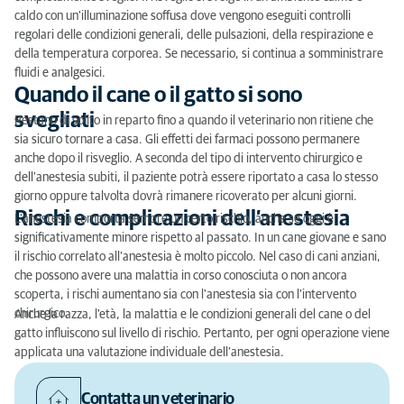
caldo con un'illuminazione soffusa dove vengono eseguiti controlli
regolari delle condizioni generali, delle pulsazioni, della respirazione e
della temperatura corporea. Se necessario, si continua a somministrare
fluidi e analgesici.
Quando il cane o il gatto si sono
svegliati
Restano di solito in reparto fino a quando il veterinario non ritiene che
sia sicuro tornare a casa. Gli effetti dei farmaci possono permanere
anche dopo il risveglio. A seconda del tipo di intervento chirurgico e
dell'anestesia subiti, il paziente potrà essere riportato a casa lo stesso
giorno oppure talvolta dovrà rimanere ricoverato per alcuni giorni.
Rischi e complicazioni dell’anestesia
L’anestesia comporta sempre un certo rischio, anche se oggi è
significativamente minore rispetto al passato. In un cane giovane e sano
il rischio correlato all’anestesia è molto piccolo. Nel caso di cani anziani,
che possono avere una malattia in corso conosciuta o non ancora
scoperta, i rischi aumentano sia con l'anestesia sia con l’intervento
chirurgico.
Anche la razza, l'età, la malattia e le condizioni generali del cane o del
gatto influiscono sul livello di rischio. Pertanto, per ogni operazione viene
applicata una valutazione individuale dell’anestesia.
Contatta un veterinario