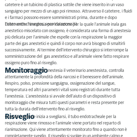
catetere è un tubicino di plastica sottile che viene inserito in un vaso
sanguigno per mezzo di un ago poi rimosso. Attraverso il catetere, i fluidi
e i farmaci possono essere somministrati prima, durante e dopo
l'intervento chirurgico, secondo necessità.
Esiste anche l'anestesia per inalazione per la quale l'animale inala gas
anestetico miscelato con ossigeno; è considerata una forma di anestesia
più delicata per l'animale che espelle con la respirazione la maggior
parte dei gas anestetici e quindi il corpo non avrà bisogno di smaltirli
successivamente. Al termine dell'intervento chirurgico si interrompe la
somministrazione del gas anestetico e all'animale viene fatto respirare
ossigeno puro fino al risveglio.
Monitoraggio
Per tutta la durata dell’anestesia il veterinario anestesista, controlla
attentamente la profondità della narcosi e il benessere dell’animale.
Respiro, polso, pressione sanguigna, ossigenazione del sangue,
temperatura ed altri parametri vitali sono registrati durante tutta
l'anestesia. L’anestesista si avvale dell’aiuto di un dispositivo di
monitoraggio che misura tutti questi parametri e resta presente per
tutta la durata dell'intervento fino al risveglio.
Risveglio
Quando l'animale inizia a svegliarsi, il tubo endotracheale per la
respirazione viene rimosso e l'animale viene portato nel reparto di
rianimazione. Qui viene attentamente monitorato fino a quando non è
completamente sveglio. Il risveglio si svolge in un ambiente calmo e