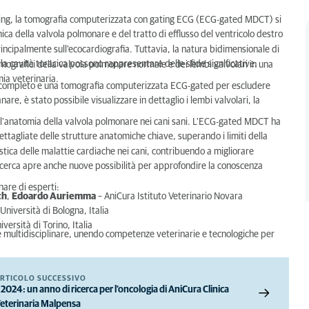
aging, la tomografia computerizzata con gating ECG (ECG-gated MDCT) si
a della valvola polmonare e del tratto di efflusso del ventricolo destro
incipalmente sull'ecocardiografia. Tuttavia, la natura bidimensionale di
lla cavità toracica possono rappresentare delle sfide significative.
omografici della valvola polmonare normale e dei lembi valvolari in una
mia veterinaria.
co completo e una tomografia computerizzata ECG-gated per escludere
re, è stato possibile visualizzare in dettaglio i lembi valvolari, la
l'anatomia della valvola polmonare nei cani sani. L'ECG-gated MDCT ha
ttagliate delle strutture anatomiche chiave, superando i limiti della
ostica delle malattie cardiache nei cani, contribuendo a migliorare
a ricerca apre anche nuove possibilità per approfondire la conoscenza
nare di esperti:
ch
,
Edoardo Auriemma
– AniCura Istituto Veterinario Novara
Università di Bologna, Italia
versità di Torino, Italia
 multidisciplinare, unendo competenze veterinarie e tecnologiche per
RTICOLO SUCCESSIVO
l 2024: un anno di ricerca per l’oncologia di AniCura Clinica
eterinaria Malpensa