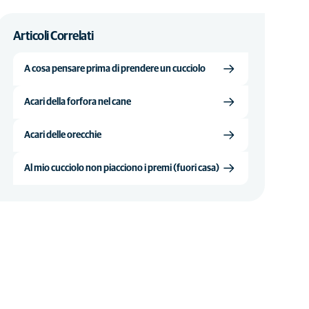
Articoli Correlati
A cosa pensare prima di prendere un cucciolo
Acari della forfora nel cane
Acari delle orecchie
Al mio cucciolo non piacciono i premi (fuori casa)