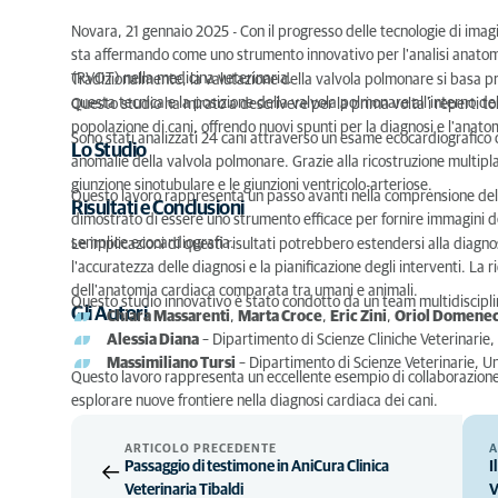
Novara, 21 gennaio 2025 - Con il progresso delle tecnologie di im
sta affermando come uno strumento innovativo per l'analisi anatomic
(RVOT) nella medicina veterinaria.
Tradizionalmente, la valutazione della valvola polmonare si basa pr
questa tecnica e la posizione della valvola polmonare all'interno de
Questo studio ha mirato a descrivere per la prima volta i reperti t
popolazione di cani, offrendo nuovi spunti per la diagnosi e l'anato
Sono stati analizzati 24 cani attraverso un esame ecocardiografi
Lo Studio
anomalie della valvola polmonare. Grazie alla ricostruzione multiplana
giunzione sinotubulare e le giunzioni ventricolo-arteriose.
Questo lavoro rappresenta un passo avanti nella comprensione del
Risultati e Conclusioni
dimostrato di essere uno strumento efficace per fornire immagini de
semplice ecocardiografia.
Le implicazioni di questi risultati potrebbero estendersi alla diagn
l'accuratezza delle diagnosi e la pianificazione degli interventi. L
dell'anatomia cardiaca comparata tra umani e animali.
Questo studio innovativo è stato condotto da un team multidiscipli
Gli Autori
Chiara Massarenti
,
Marta Croce
,
Eric Zini
,
Oriol Domene
Alessia Diana
– Dipartimento di Scienze Cliniche Veterinarie, 
Massimiliano Tursi
– Dipartimento di Scienze Veterinarie, Uni
Questo lavoro rappresenta un eccellente esempio di collaborazione
esplorare nuove frontiere nella diagnosi cardiaca dei cani.
ARTICOLO PRECEDENTE
A
Passaggio di testimone in AniCura Clinica
I
Veterinaria Tibaldi
V