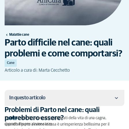
Malattie cane
Parto difficile nel cane: quali
problemi e come comportarsi?
Cane
Articolo a cura di: Marta Cecchetto
In questo articolo
Problemi di Parto nel cane: quali
Problemi di Parto nel cane: quali potrebbero essere?
potrebbero essere?
Il
parto
è uno dei momenti più delicati della vita di una cagna,
soprattutto per alcune razze.
Quando il parto avviene in casa è un’esperienza bellissima per il
Distocia nel cane