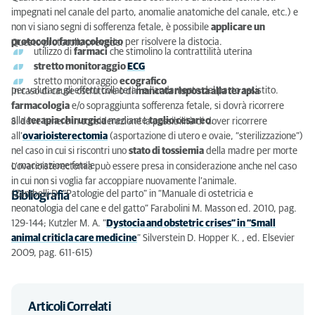
impegnati nel canale del parto, anomalie anatomiche del canale, etc.) e
non vi siano segni di sofferenza fetale, è possibile
applicare un
protocollo farmacologico
per risolvere la distocia.
Questo protocollo prevede:
utilizzo di
farmaci
che stimolino la contrattilità uterina
stretto monitoraggio
ECG
stretto monitoraggio
ecografico
per valutare gli effetti collaterali e l’andamento del parto assistito.
In caso di cause ostruttive o di
mancata risposta alla terapia
farmacologia
e/o sopraggiunta sofferenza fetale, si dovrà ricorrere
alla
terapia chirurgica
mediante
taglio cesareo
.
Si deve tenere in considerazione la possibilità di dover ricorrere
all’
ovarioisterectomia
(asportazione di utero e ovaie, “sterilizzazione”)
nel caso in cui si riscontri uno
stato di tossiemia
della madre per morte
o macerazione fetale.
L’ovarioisterectomia può essere presa in considerazione anche nel caso
in cui non si voglia far accoppiare nuovamente l’animale.
(Zambelli D. “Patologie del parto” in “Manuale di ostetricia e
Bibliografia
neonatologia del cane e del gatto” Farabolini M. Masson ed. 2010, pag.
129-144; Kutzler M. A. “
Dystocia and obstetric crises” in “Small
animal criticla care medicine
” Silverstein D. Hopper K. , ed. Elsevier
2009, pag. 611-615)
Articoli Correlati