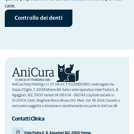
cane.
Controllo dei denti
AniCura Italy Holding s.r.l. | P. IVA e C.F 10234850963 | sede legale Via
Vezza d'Oglio, 7, 20139 Milano MI, Italia | sede operativa Viale Padre G. B.
Aguggiari, 162, 21100 Varese VA | REA VA - 392744 | capitale sociale i.v.
10.000 € | Dott. Maglione Marco Bruno Ord. Med. Vet. MI 3024 | Società a
socio unico soggetta a direzione e coordinamento da parte di AniCura AB
Contatti Clinica
Viale Padre G. B. Aguggiari 162, 21100 Varese