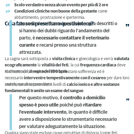
Scolo verdastro senza alcun evento per più di 2 ore
Condizioni cliniche non buone della gestante
come
abbattimento, prostrazione e ipertermia.
Cosa fare se si presentano questi sintomi?
Quando si verificano i problemi sopra descritti o
si hanno dei dubbi riguardo l’andamento del
parto, è
necessario contattare il veterinario
curante
e recarsi presso una struttura
attrezzata.
La cagna sarà sottoposta a
visita clinica
e ginecologica e verrà
valutata
ecograficamente
la
vitalità dei feti
, la cui
frequenza cardiaca
deve
mantenersi al di
sopra dei 190 bpm
.
Al di sotto di tale valore, i feti manifestano sofferenza ed è
necessario
intervenire tempestivamente con il cesareo
per dare loro
una chance di sopravvivere.
Inoltre, saranno controllati i livelli di
calcio ionico e altre sostanze
fondamentali tramite un esame del sangue
.
Per questo motivo, il
controllo a domicilio
spesso è poco utile
poiché può
ritardare
l’eventuale intervento
, in quanto è difficile
avere a disposizione lo strumentario necessario
per valutare adeguatamente la situazione.
Qualora siano state escluse cause ostruttive di distocia (come feti