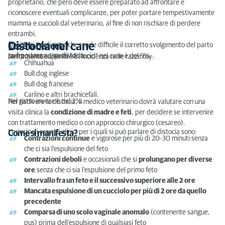
proprietario, che però deve essere preparato ad affrontare e
riconoscere eventuali complicanze, per poter portare tempestivamente
mamma e cuccioli dal veterinario, al fine di non rischiare di perdere
entrambi.
Distocia nel cane
Qualsiasi condizione che rende difficile il corretto svolgimento del parto
Cos’è la Distocia?
può portare a una distocia.
La frequenza di parti “distocici” nel cane è del 5%.
Nettamente superiore è l’incidenza nelle razze toy:
Chihuahua
Bull dog inglese
Bull dog francese
Carlino e altri brachicefali.
Nel gatto invece è del 3%.
Per risolvere la distocia, il medico veterinario dovrà valutare con una
visita clinica la
condizione di madre e feti
, per decidere se intervenire
con trattamento medico o con approccio chirurgico (cesareo).
I principali aspetti clinici per i quali si può parlare di distocia sono:
Come si manifesta?
Contrazioni continue
e vigorose per più di 20-30 minuti senza
che ci sia l’espulsione del feto
Contrazioni deboli
e occasionali che si
prolungano per diverse
ore
senza che ci sia l’espulsione del primo feto
Intervallo fra un feto e il successivo superiore alle 2 ore
Mancata espulsione di un cucciolo per più di 2 ore da quello
precedente
Comparsa di uno scolo vaginale anomalo
(contenente sangue,
pus) prima dell’espulsione di qualsiasi feto