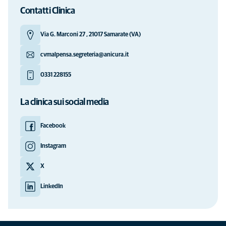
Contatti Clinica
Via G. Marconi 27 , 21017 Samarate (VA)
cvmalpensa.segreteria@anicura.it
0331 228155
La clinica sui social media
Facebook
Instagram
X
LinkedIn