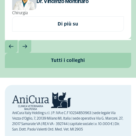
Dr. Vincenzo Montinaro
Chirurgia
Di più su
Tutti i colleghi
AniCura Italy Holding s.r.l. | P. IVA e C.F 10234850963 | sede legale Via
Vezza d'Oglio, 7, 20139 Milano MI, Italia | sede operativa Via G. Marconi, 27,
21017 Samarate VA | REA VA - 392744 | capitale sociale i.v. 10.000 € | Dir.
San. Dott. Paola Valenti Ord. Med. Vet. MI 2905