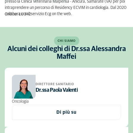
presso la Clinica Veterinaria Malpensa - Anicura, Samarate (VA) per poi
intraprendere un percorso di Residency ECVIM in cardiologia. Dal 2020
collabora con il servizio Ecg on the web.
Ordine: LU 342
CHI SIAMO
Alcuni dei colleghi di Dr.ssa Alessandra
Maffei
DIRETTORE SANITARIO
Dr.ssa Paola Valenti
Oncologia
Di più su