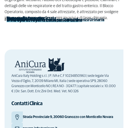
degli organi. Mediante l'ausilio dell'Endoscopia è possibile esaminare i
dettagli delle vie respiratorie e del tratto gastro-enterico. Il Blocco
Operatorio, composto da 4 sale attrezzate, è attrezzato per svolgere
interventi chirurgici complessi, mini-invasivi e di laser-chirurgia.
-
Tomografia Computerizzata
-
Risonanza Magnetica
-
Radiografia Digitale
-
Ecografia
-
Endoscopia
-
Gruppo Operativo
-
Unità Operativa Veterinaria per l'Incontinenza Urinaria
-
Unità Operativa Veterinaria per la Dialisi
-
Unità Operativa per la Leishmaniosi Canina
AniCura Italy Holding s.r.l. | P. IVA e C.F 10234850963 | sede legale Via
Vezza d'Oglio, 7, 20139 Milano MI, Italia | sede operativa SP9, 28060
Granozzo con Monticello NO | REA NO - 312477 | capitale sociale i.v. 10.000
€ | Dir. San. Dott. Eric Zini Ord. Med. Vet. NO 326
Contatti Clinica
Strada Provinciale 9, 20060 Granozzo con Monticello Novara