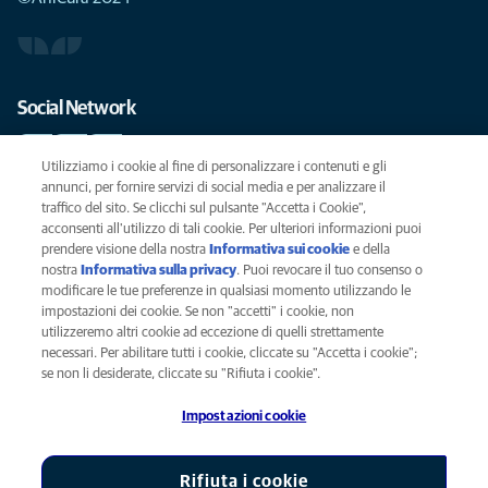
Social Network
Utilizziamo i cookie al fine di personalizzare i contenuti e gli
annunci, per fornire servizi di social media e per analizzare il
traffico del sito. Se clicchi sul pulsante "Accetta i Cookie",
Le migliori cure per il vostro animale domestico
acconsenti all'utilizzo di tali cookie. Per ulteriori informazioni puoi
prendere visione della nostra
Informativa sui cookie
(opens in a new
e della
SCRIVICI
info@anicura.it
nostra
Informativa sulla privacy
(opens in a new tab)
. Puoi revocare il tuo consenso o
tab)
modificare le tue preferenze in qualsiasi momento utilizzando le
impostazioni dei cookie. Se non "accetti" i cookie, non
utilizzeremo altri cookie ad eccezione di quelli strettamente
Privacy
necessari. Per abilitare tutti i cookie, cliccate su "Accetta i cookie";
Legal
se non li desiderate, cliccate su "Rifiuta i cookie".
Cookies notice
Impostazioni cookie
Accessability
Global Human Rights
AniCura è un'affiliata di Mars, Inc © 2026
Rifiuta i cookie