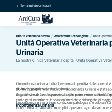
Torna indietro anicura.it
Istituto Veterinario Novara
Attrezzature Tecnologiche
Unità Operativa
Unità Operativa Veterinaria 
Urinaria
La nostra Clinica Veterinaria ospita l'Unità Operativa Veter
L'incontinenza urinaria indica l'involontaria perdita delle urine ed é
di vita dei proprietari e degli animali.
L'Unità Operativa Veterinaria per l'Incontinenza Urinaria é stata aper
diagnostico e terapeutico necessario per poter vivere in serenità e 
La professionalità e le capacità scientifiche consentono all'Unità Ope
cani e gatti incontinenti le soluzioni mediche e chirurgiche di magg
L'incontinenza urinaria è una condizione patologica che colpisce sia 
Incontinenza urinaria
incontinenza urinaria sono molteplici e possono agire da sole o ins