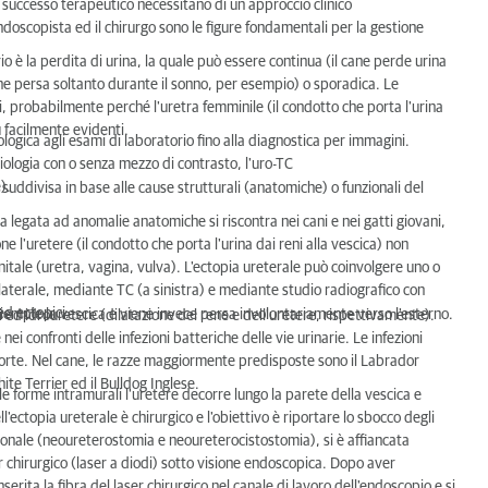
il successo terapeutico necessitano di un approccio clinico
l'endoscopista ed il chirurgo sono le figure fondamentali per la gestione
 è la perdita di urina, la quale può essere continua (il cane perde urina
iene persa soltanto durante il sonno, per esempio) o sporadica. Le
probabilmente perché l'uretra femminile (il condotto che porta l'urina
iù facilmente evidenti.
ologica agli esami di laboratorio fino alla diagnostica per immagini.
diologia con o senza mezzo di contrasto, l'uro-TC
).
 suddivisa in base alle cause strutturali (anatomiche) o funzionali del
a legata ad anomalie anatomiche si riscontra nei cani e nei gatti giovani,
 l'uretere (il condotto che porta l'urina dai reni alla vescica) non
nitale (uretra, vagina, vulva). L'ectopia ureterale può coinvolgere uno o
ilaterale, mediante TC (a sinistra) e mediante studio radiografico con
ed ectopici.
 riempie la vescica e viene invece persa involontariamente verso l'esterno.
si ed idrouretere (dilatazione del rene e dell'uretere, rispettivamente).
i confronti delle infezioni batteriche delle vie urinarie. Le infezioni
orte. Nel cane, le razze maggiormente predisposte sono il Labrador
ite Terrier ed il Bulldog Inglese.
lle forme intramurali l'uretere decorre lungo la parete della vescica e
l'ectopia ureterale è chirurgico e l'obiettivo è riportare lo sbocco degli
dizionale (neoureterostomia e neoureterocistostomia), si è affiancata
r chirurgico (laser a diodi) sotto visione endoscopica. Dopo aver
serita la fibra del laser chirurgico nel canale di lavoro dell'endoscopio e si