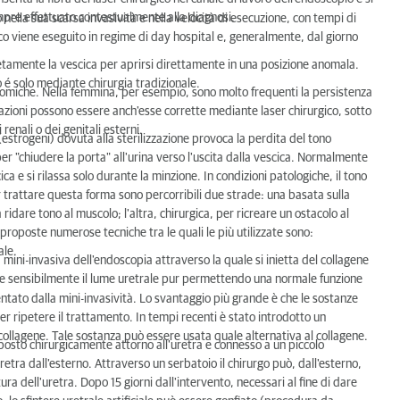
mpre effettuato contestualmente alla diagnosi.
 nella sua scarsa invasività e nella velocità di esecuzione, con tempi di
gico viene eseguito in regime di day hospital e, generalmente, dal giorno
etamente la vescica per aprirsi direttamente in una posizione anomala.
 é solo mediante chirurgia tradizionale.
tomiche. Nella femmina, per esempio, sono molto frequenti la persistenza
razioni possono essere anch'esse corrette mediante laser chirurgico, sotto
enali o dei genitali esterni.
(estrogeni) dovuta alla sterilizzazione provoca la perdita del tono
 per "chiudere la porta" all'urina verso l'uscita dalla vescica. Normalmente
ca e si rilassa solo durante la minzione. In condizioni patologiche, il tono
er trattare questa forma sono percorribili due strade: una basata sulla
idare tono al muscolo; l'altra, chirurgica, per ricreare un ostacolo al
proposte numerose tecniche tra le quali le più utilizzate sono:
ale.
ia mini-invasiva dell'endoscopia attraverso la quale si inietta del collagene
rre sensibilmente il lume uretrale pur permettendo una normale funzione
entato dalla mini-invasività. Lo svantaggio più grande è che le sostanze
er ripetere il trattamento. In tempi recenti è stato introdotto un
collagene. Tale sostanza può essere usata quale alternativa al collagene.
e posto chirurgicamente attorno all'uretra e connesso a un piccolo
ra dall'esterno. Attraverso un serbatoio il chirurgo può, dall'esterno,
ra dell'uretra. Dopo 15 giorni dall'intervento, necessari al fine di dare