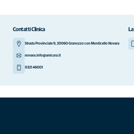
Contatti Clinica
La
Strada Provinciale 9, 20060 Granozzo con Monticello Novara
novara.info@anicura.it
0321 46001