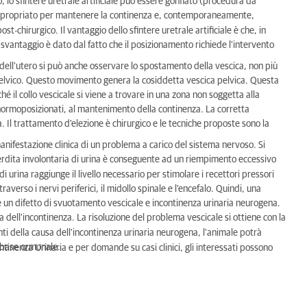
, lo sfintere uretrale artificiale può essere gonfiato (procedura da
ù appropriato per mantenere la continenza e, contemporaneamente,
t-chirurgico. Il vantaggio dello sfintere uretrale artificiale è che, in
 svantaggio è dato dal fatto che il posizionamento richiede l'intervento
 dell'utero si può anche osservare lo spostamento della vescica, non più
 pelvico. Questo movimento genera la cosiddetta vescica pelvica. Questa
hé il collo vescicale si viene a trovare in una zona non soggetta alla
ormoposizionati, al mantenimento della continenza. La corretta
. Il trattamento d'elezione è chirurgico e le tecniche proposte sono la
nifestazione clinica di un problema a carico del sistema nervoso. Si
perdita involontaria di urina è conseguente ad un riempimento eccessivo
di urina raggiunge il livello necessario per stimolare i recettori pressori
raverso i nervi periferici, il midollo spinale e l'encefalo. Quindi, una
 un difetto di svuotamento vescicale e incontinenza urinaria neurogena.
a dell'incontinenza. La risoluzione del problema vescicale si ottiene con la
ti della causa dell'incontinenza urinaria neurogena, l'animale potrà
u base ormonale.
ntinenza Urinaria e per domande su casi clinici, gli interessati possono