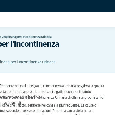
 Veterinaria per l'Incontinenza Urinaria
per l'Incontinenza
inaria per l'Incontinenza Urinaria.
 frequente nei cani e nei gatti. L'incontinenza urinaria peggiora la qualità
ta per fornire ai proprietari di cani e gatti incontinenti l'aiuto
con una buona qualità di vita.
rativa Veterinaria per l'Incontinenza Urinaria di offrire ai proprietari di
iore avanguardia.
il cane che il gatto, sebbene nel cane sia più frequente. Le cause di
ieme, secondo diverse combinazioni. Proprio a causa della natura