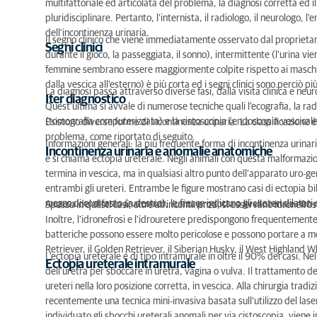
multifattoriale ed articolata del problema, la diagnosi corretta ed 
pluridisciplinare. Pertanto, l'internista, il radiologo, il neurologo, 
dell'incontinenza urinaria.
Il segno clinico che viene immediatamente osservato dal proprietario
Segni clinici
durante il gioco, la passeggiata, il sonno), intermittente (l'urina v
femmine sembrano essere maggiormente colpite rispetto ai maschi, 
dalla vescica all'esterno) è più corta ed i segni clinici sono perciò p
La diagnosi passa attraverso diverse fasi, dalla visita clinica e neur
Iter diagnostico
Quest'ultima si avvale di numerose tecniche quali l'ecografia, la ra
(tomografia computerizzata) e la cistoscopia (endoscopia vescicale
Esistono diverse forme di incontinenza urinaria. La classificazione é
problema, come riportato di seguito.
Informazioni generali: la più frequente forma di incontinenza urinari
Incontinenza urinaria e anomalie anatomiche
e si chiama ectopia ureterale. Negli animali con questa malformazione
termina in vescica, ma in qualsiasi altro punto dell'apparato uro-ge
entrambi gli ureteri. Entrambe le figure mostrano casi di ectopia b
mezzo di contrasto (a destra); le frecce indicano gli ureteri dilatati 
A causa del difetto anatomico, l'urina prodotta a livello renale non
Spesso in questi casi, oltre all'incontinenza, si osservano idronefro
Inoltre, l'idronefrosi e l'idrouretere predispongono frequentemente ne
batteriche possono essere molto pericolose e possono portare a m
Retriever, il Golden Retriever, il Siberian Husky, il West Highland Wh
L'ectopia ureterale é di tipo intramurale in oltre il 90% dei casi. Ne
Ectopia ureterale intramurale
dell'uretra per sboccare in uretra, vagina o vulva. Il trattamento del
ureteri nella loro posizione corretta, in vescica. Alla chirurgia tra
recentemente una tecnica mini-invasiva basata sull'utilizzo del lase
individuato gli sbocchi ureterali anomali per via cistoscopia, viene in