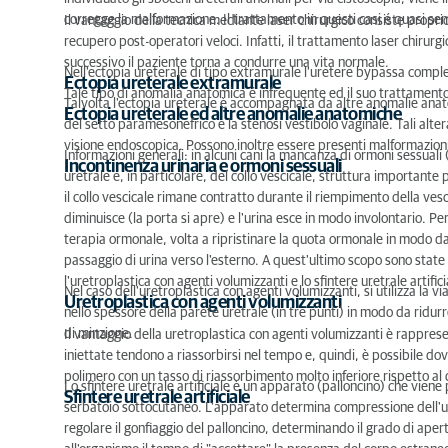
corregge la malformazione. Il trattamento in questi casi é quasi se
Il vantaggio della tecnica mediante laser chirurgico consiste proprio
recupero post-operatori veloci. Infatti, il trattamento laser chirur
successivo il paziente torna a condurre una vita normale.
Nell'ectopia ureterale di tipo extramurale l'uretere bypassa compl
Ectopia ureterale extramurale
Tale tipo di anomalia anatomica é infrequente ed il suo trattamento
Talvolta l'ectopia ureterale è accompagnata da altre anomalie ana
Ectopia ureterale ed altre anomalie anatomiche
del setto paramesonefrico e la stenosi vestibolo vaginale. Tali alte
visione endoscopica. Possono inoltre essere presenti malformazioni r
Informazioni generali: in alcuni cani la mancanza di ormoni sessuali 
Incontinenza urinaria e ormoni sessuali
uretrale e, in particolare, del collo vescicale, struttura importante
il collo vescicale rimane contratto durante il riempimento della vesci
diminuisce (la porta si apre) e l'urina esce in modo involontario. P
terapia ormonale, volta a ripristinare la quota ormonale in modo da r
passaggio di urina verso l'esterno. A quest'ultimo scopo sono state 
l'uretroplastica con agenti volumizzanti e lo sfintere uretrale artifici
Nel caso dell'uretroplastica con agenti volumizzanti, si utilizza la v
Uretroplastica con agenti volumizzanti
nello spessore della parete uretrale (in tre punti) in modo da ridu
di minzione.
Il vantaggio della uretroplastica con agenti volumizzanti è rappres
iniettate tendono a riassorbirsi nel tempo e, quindi, è possibile dov
polimero con un tasso di riassorbimento molto inferiore rispetto al 
Lo sfintere uretrale artificiale è un apparato (palloncino) che vien
Sfintere uretrale artificiale
serbatoio sottocutaneo. L'apparato determina compressione dell'uret
regolare il gonfiaggio del palloncino, determinando il grado di apertu