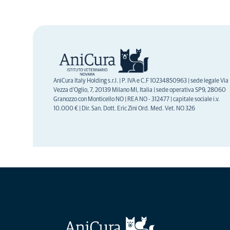
AniCura Italy Holding s.r.l. | P. IVA e C.F 10234850963 | sede legale Via
Vezza d'Oglio, 7, 20139 Milano MI, Italia | sede operativa SP9, 28060
Granozzo con Monticello NO | REA NO - 312477 | capitale sociale i.v.
10.000 € | Dir. San. Dott. Eric Zini Ord. Med. Vet. NO 326