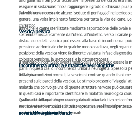
all'organismo il tempo di "accettare" la presenza del corpo estraneo
eseguire in sedazione) fino a raggiungere il grado di chiusura pi
permettere la minzione.
Talvolta sono necessarie alcune "sedute di gonfiaggio" nel periodo pos
genere, una volta impiantato funziona per tutta la vita del cane. Lo
chirurgico.
Infine, nelle cagne sterilizzate mediante asportazione delle ovaie e
Vescica pelvica
sostenuta meccanicamente dall'utero, all'indietro, verso il canale
dislocazione della vescica può essere alla base di incontinenza, poic
pressione addominale che in qualche modo coadiuva, negli organi n
posizione della vescica viene facilmente valutata in fase diagnostica
colposospensione, la uretropessi e la cistouretropessi.
Il mancato o incompleto svuotamento della vescica può essere la ma
Incontinenza urinaria e malattie neurologiche
parla in questi casi di incontinenza urinaria neurogena. Spesso la 
della vescica.
Infatti, in condizioni normali, la vescica si contrae quando il volume 
presenti sulle pareti della vescica. Lo stimolo pressorio "viaggia" att
malattia che coinvolge una di queste strutture nervose può causare
In questi casi è importante identificare la malattia neurologica caus
risoluzione della patologia neurologica sottostante.
Qualora il trattamento non sia completamente risolutivo nei confron
essere trattato come descritto in precedenza per l'incontinenza s
Per ricevere informazioni sull'Unità Operativa Veterinaria per l'Inco
contattare ai seguenti indirizzi email:
novara.info@anicura.it
novara.chirurgia@anicura.it