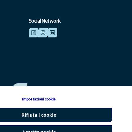
Social Network
SCRIVICI
info@anicura.it
Impostazioni cookie
liata di Mars, Inc © 2026
Rifiuta i cookie