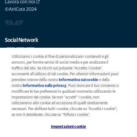
Lavora con noi
©AniCura 2024
Social Network
Utilizziamo i cookie al fine di personalizzare i contenuti e gli
annunci, per fornire servizi di social media e per analizzare il
traffico del sito. Se clicchi sul pulsante "Accetta i Cookie",
Le migliori cure per il vostro animale domestico
acconsenti all'utilizzo di tali cookie. Per ulteriori informazioni puoi
prendere visione della nostra
Informativa sui cookie
(opens in a new
e della
SCRIVICI
info@anicura.it
nostra
Informativa sulla privacy
(opens in a new tab)
. Puoi revocare il tuo consenso o
tab)
modificare le tue preferenze in qualsiasi momento utilizzando le
impostazioni dei cookie. Se non "accetti" i cookie, non
utilizzeremo altri cookie ad eccezione di quelli strettamente
Privacy
necessari. Per abilitare tutti i cookie, cliccate su "Accetta i cookie";
Legal
se non li desiderate, cliccate su "Rifiuta i cookie".
Cookies notice
Impostazioni cookie
Accessability
Global Human Rights