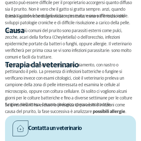
Causa
questo può essere difficile per il proprietario accorgersi quanto diffuso
sia il prurito. Non è vero che il gatto si gratta sempre: anzi, quando
Terapia dal veterinario
questo accade è bene farli visitare per evitare una sofferenza inutile.
Prima il gatto viene diagnosticato e trattato, minore è il rischio che
sviluppi patologie croniche e di difficile risoluzione a carico della pelle.
Causa
Le cause più comuni del prurito sono parassiti esterni come pulci,
zecche, acari della forfora (Cheyletiella) o dell’orecchio, infezioni
epidermiche portate da batteri o funghi, oppure allergie. Il veterinario
verificherà per prima cosa se vi sono infezioni parassitarie: sono molto
comuni e facili da trattare.
Terapia dal veterinario
I parassiti sono rilevabili con test di raschiamento, con nastro o
pettinando il pelo. La presenza di infezioni batteriche o fungine si
verificano invece con esami citologici, cioè il veterinario preleva un
campione della zona di pelle interessata ed esamina le cellule al
microscopio, oppure con coltura cellulare. Di solito ci vogliono alcuni
giorni per le colture batteriche e fino a diverse settimane per le colture
fungine. Nell'attesa, l'esame citologico spesso è molto utile.
Se il veterinario ha escluso la presenza di parassiti o infezioni come
causa del prurito, la fase successiva è analizzare
possibili allergie
.
Contatta un veterinario