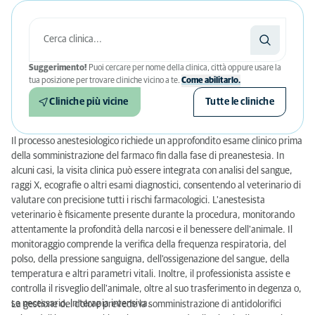
Suggerimento!
Puoi cercare per nome della clinica, città oppure usare la
tua posizione per trovare cliniche vicino a te.
Come abilitarlo.
Cliniche più vicine
Tutte le cliniche
Il processo anestesiologico richiede un approfondito esame clinico prima
della somministrazione del farmaco fin dalla fase di preanestesia. In
alcuni casi, la visita clinica può essere integrata con analisi del sangue,
raggi X, ecografie o altri esami diagnostici, consentendo al veterinario di
valutare con precisione tutti i rischi farmacologici. L'anestesista
veterinario è fisicamente presente durante la procedura, monitorando
attentamente la profondità della narcosi e il benessere dell'animale. Il
monitoraggio comprende la verifica della frequenza respiratoria, del
polso, della pressione sanguigna, dell'ossigenazione del sangue, della
temperatura e altri parametri vitali. Inoltre, il professionista assiste e
controlla il risveglio dell'animale, oltre al suo trasferimento in degenza o,
se necessario, in terapia intensiva.
La gestione del dolore prevede la somministrazione di antidolorifici