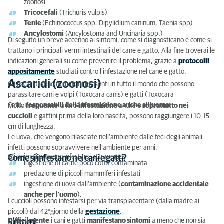
zoonosi
Come prevenire le infestazioni da vermi?
Tricocefali
(Trichuris vulpis)
Tenie
(Echinococcus spp. Dipylidium caninum, Taenia spp)
Ancylostomi
(Ancylostoma and Uncinaria spp.)
Di seguito un breve accenno ai sintomi, come si diagnosticano e come si
trattano i principali vermi intestinali del cane e gatto. Alla fine troverai le
indicazioni generali su come prevenire il problema, grazie a
protocolli
appositamente
studiati contro l’infestazione nel cane e gatto.
Ascaridi (zoonosi)
Gli ascaridi sono nematodi presenti in tutto il mondo che possono
parassitare cani e volpi (Toxocara canis) e gatti (Toxocara
Cati),
responsabili della trasmissione anche all’uomo
.
Molto
frequente
la loro
infestazione
anche e
soprattutto nei
cuccioli
e gattini prima della loro nascita, possono raggiungere i 10-15
cm di lunghezza.
Le uova, che vengono rilasciate nell’ambiente dalle feci degli animali
infetti possono sopravvivere nell’ambiente per anni.
Gli animali possono infestarsi attraverso:
Come si infestano nei cani e gatti?
ingestione di carne poco cotta contaminata
predazione di piccoli mammiferi infestati
ingestione di uova dall’ambiente (
contaminazione accidentale
anche per l’uomo
).
I cuccioli possono infestarsi per via transplacentare (dalla madre ai
piccoli) dal 42°giorno della
gestazione
.
Difficilmente
i cani e gatti
manifestano sintomi
a meno che non sia
Sintomi