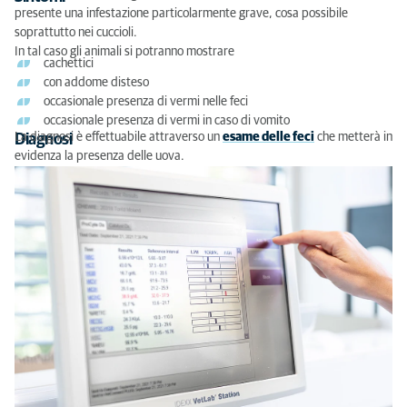
presente una infestazione particolarmente grave, cosa possibile
soprattutto nei cuccioli.
In tal caso gli animali si potranno mostrare
cachettici
con addome disteso
occasionale presenza di vermi nelle feci
occasionale presenza di vermi in caso di vomito
La diagnosi è effettuabile attraverso un
esame delle feci
che metterà in
Diagnosi
evidenza la presenza delle uova.