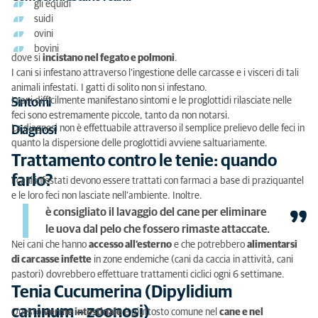
gli equidi
suidi
ovini
bovini
dove si
incistano nel fegato e polmoni
.
I cani si infestano attraverso l’ingestione delle carcasse e i visceri di tali
animali infestati. I gatti di solito non si infestano.
I cani difficilmente manifestano sintomi e le proglottidi rilasciate nelle
Sintomi
feci sono estremamente piccole, tanto da non notarsi.
La diagnosi non è effettuabile attraverso il semplice prelievo delle feci in
Diagnosi
quanto la dispersione delle proglottidi avviene saltuariamente.
Trattamento contro le tenie: quando
farlo?
I cani infestati devono essere trattati con farmaci a base di praziquantel
e le loro feci non lasciate nell’ambiente. Inoltre.
è consigliato il lavaggio del cane per eliminare
le uova dal pelo che fossero rimaste attaccate.
Nei cani che hanno
accesso all’esterno
e che potrebbero
alimentarsi
di carcasse infette
in zone endemiche (cani da caccia in attività, cani
pastori) dovrebbero effettuare trattamenti ciclici ogni 6 settimane.
Tenia Cucumerina (Dipylidium
caninum – zoonosi)
Questo
verme intestinale
è piuttosto comune nel
cane e nel