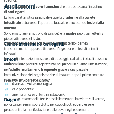
specifici.
Ancilostomi
Gli
ancilostomi
sono
vermi a uncino
che parassitizzano l’intestino
di
cani e gatti
.
La loro caratteristica principale è quella di
aderire alla parete
intestinale
attraverso l’apparato buccale e provocando
lesioni alla
mucosa
.
Sono ematofagi (si nutrono di sangue) e la
madre
può trasmetterli ai
piccoli attraverso il
latte
.
L’infestazione avviene attraverso il latte materno (per via
Come si infestano nei cani e gatti?
transmammaria) oppure attraverso l’ingestione di feci di animali
infestati.
In caso di infestazioni massive e di passaggio dal latte i piccoli possono
Sintomi
anche arrivare a morte.
I
sintomi
sono presenti soprattutto nei
piccoli
in quanto l’infestazione,
nell’
adulto risulta meno frequente
grazie a una parziale
immunizzazione dell’organismo che si instaura dopo il primo contatto,
immunità che, però non è totale.
I segni clinici più frequenti sono:
diarrea, a volte emorragica
calo ponderale
anemia (in caso di forti infestazioni).
Attraverso l’esame delle feci è possibile mettere in evidenza il verme,
Diagnosi
nonostante i segni, soprattutto nei cuccioli potrebbero essere
precedenti alla manifestazione delle uova negli escrementi.