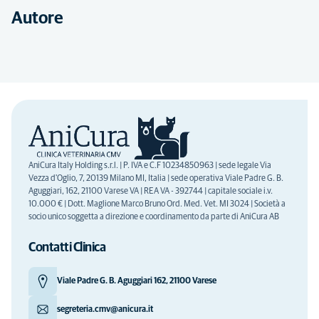
Autore
AniCura Italy Holding s.r.l. | P. IVA e C.F 10234850963 | sede legale Via
Vezza d'Oglio, 7, 20139 Milano MI, Italia | sede operativa Viale Padre G. B.
Aguggiari, 162, 21100 Varese VA | REA VA - 392744 | capitale sociale i.v.
10.000 € | Dott. Maglione Marco Bruno Ord. Med. Vet. MI 3024 | Società a
socio unico soggetta a direzione e coordinamento da parte di AniCura AB
Contatti Clinica
Viale Padre G. B. Aguggiari 162, 21100 Varese
segreteria.cmv@anicura.it