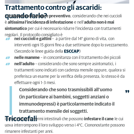
Trattamento contro gli ascaridi:
quando farlo?
Il
trattamento è sempre preventivo
, considerando che nei cuccioli
è
altissima l’incidenza di infestazione
e nell’
adulto non è mai
sintomatico
per cui è necessario ridurre l’incidenza con trattamenti
regolari. Il protocollo consigliato è
nei cuccioli e gattini
– a partire dal 14° giorno di vita, con
interventi ogni 15 giorni fino a due settimane dopo lo svezzamento.
(Secondo le linee guida della
ESCCAP
)
nelle mamme
– in concomitanza con il trattamento dei piccoli
nell’adulto
– considerando che sono sempre asintomatici, i
trattamenti sono indicati con cadenza mensile oppure, qualora si
preferisca un esame per la verifica della presenza, lo stesso è da
effettuare ogni 1-3 mesi.
Considerando che sono trasmissibili all’uomo
(in particolare ai bambini, soggetti anziani o
immunodepressi) è particolarmente indicato il
trattamento mensile dei soggetti.
Tricocefali
I tricocefali sono vermi intestinali che possono
infestare il cane
le cui
uova interrompono il loro sviluppo verso i 4°C. Ciononostante possono
rimanere infestanti per anni.