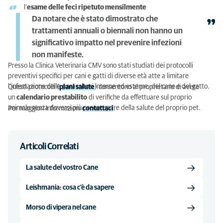
l’
esame delle feci ripetuto mensilmente
Da notare che è stato dimostrato che
trattamenti annuali o biennali non hanno un
significativo impatto nel prevenire infezioni
non manifeste.
Presso la Clinica Veterinaria CMV sono stati studiati dei protocolli
preventivi specifici per cani e gatti di diverse età atte a limitare
l’infestazione delle parassitosi interne ed esterne, del cane e del gatto.
Questi protocolli (
piani salute
) consentono al proprietario di avere
un
calendario prestabilito
di verifiche da effettuare sul proprio
animale senza doversi più preoccupare della salute del proprio pet.
Per maggiori informazioni
contattaci
.
Articoli Correlati
La salute del vostro Cane
Leishmania: cosa c'è da sapere
Morso di vipera nel cane