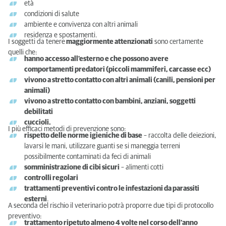
età
condizioni di salute
ambiente e convivenza con altri animali
residenza e spostamenti.
I soggetti da tenere
maggiormente attenzionati
sono certamente
quelli che:
hanno accesso all’esterno e che possono avere
comportamenti predatori (piccoli mammiferi, carcasse ecc)
vivono a stretto contatto con altri animali (canili, pensioni per
animali)
vivono a stretto contatto con bambini, anziani, soggetti
debilitati
cuccioli.
I più efficaci metodi di prevenzione sono:
rispetto delle norme igieniche di base
– raccolta delle deiezioni,
lavarsi le mani, utilizzare guanti se si maneggia terreni
possibilmente contaminati da feci di animali
somministrazione di cibi sicuri
– alimenti cotti
controlli regolari
trattamenti preventivi contro le infestazioni da parassiti
esterni
.
A seconda del rischio il veterinario potrà proporre due tipi di protocollo
preventivo:
trattamento ripetuto almeno 4 volte nel corso dell’anno