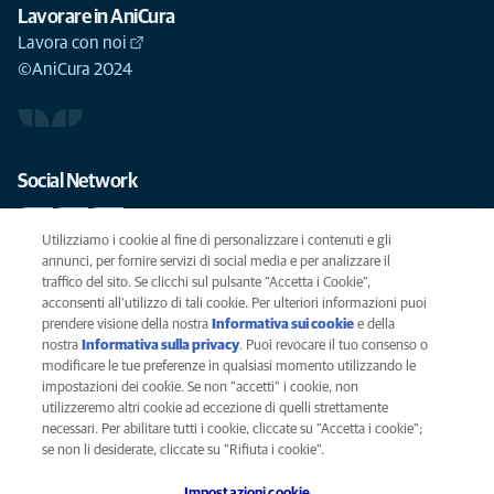
Lavorare in AniCura
Lavora con noi
©AniCura 2024
Social Network
Utilizziamo i cookie al fine di personalizzare i contenuti e gli
annunci, per fornire servizi di social media e per analizzare il
traffico del sito. Se clicchi sul pulsante "Accetta i Cookie",
Le migliori cure per il vostro animale domestico
acconsenti all'utilizzo di tali cookie. Per ulteriori informazioni puoi
prendere visione della nostra
Informativa sui cookie
(opens in a new
e della
SCRIVICI
info@anicura.it
nostra
Informativa sulla privacy
(opens in a new tab)
. Puoi revocare il tuo consenso o
tab)
modificare le tue preferenze in qualsiasi momento utilizzando le
impostazioni dei cookie. Se non "accetti" i cookie, non
utilizzeremo altri cookie ad eccezione di quelli strettamente
Privacy
necessari. Per abilitare tutti i cookie, cliccate su "Accetta i cookie";
Legal
se non li desiderate, cliccate su "Rifiuta i cookie".
Cookies notice
Impostazioni cookie