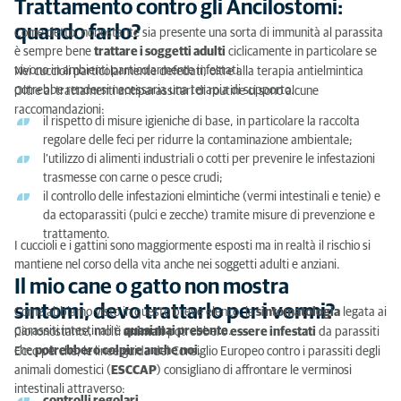
Trattamento contro gli Ancilostomi:
quando farlo?
Come detto, nonostante sia presente una sorta di immunità al parassita
è sempre bene
trattare i soggetti adulti
ciclicamente in particolare se
vivono in ambienti particolarmente infestati.
Nei cuccioli particolarmente defedati, oltre alla terapia antielmintica
potrebbe rendersi necessaria una terapia di supporto.
Oltre ai trattamenti antiparassitari di routine ci sono alcune
raccomandazioni:
il rispetto di misure igieniche di base, in particolare la raccolta
regolare delle feci per ridurre la contaminazione ambientale;
l’utilizzo di alimenti industriali o cotti per prevenire le infestazioni
trasmesse con carne o pesce crudi;
il controllo delle infestazioni elmintiche (vermi intestinali e tenie) e
da ectoparassiti (pulci e zecche) tramite misure di prevenzione e
trattamento.
I cuccioli e i gattini sono maggiormente esposti ma in realtà il rischio si
mantiene nel corso della vita anche nei soggetti adulti e anziani.
Il mio cane o gatto non mostra
sintomi, devo trattarlo per i vermi?
Come abbiamo visto in questo breve elenco, la
sintomatologia
legata ai
parassiti intestinali è
quasi mai presente
.
Ciononostante, molti
animali
potrebbero
essere infestati
da parassiti
che
potrebbero colpire anche noi
.
Ecco perché, le linee guida del Consiglio Europeo contro i parassiti degli
animali domestici (
ESCCAP
) consigliano di affrontare le verminosi
intestinali attraverso: