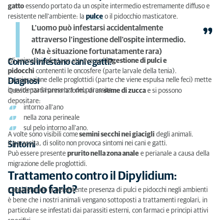
gatto
essendo portato da un ospite intermedio estremamente diffuso e
resistente nell’ambiente: la
pulce
o il pidocchio masticatore.
L’uomo può infestarsi accidentalmente
attraverso l’ingestione dell’ospite intermedio.
(Ma è situazione fortunatamente rara)
Gli animali si infestano attraverso l’
ingestione di pulci e
Come si infestano cani e gatti?
pidocchi
contenenti le oncosfere (parte larvale della tenia).
La migrazione delle proglottidi (parte che viene espulsa nelle feci) mette
Diagnosi
in evidenza la presenza del parassita.
Queste parti hanno la forma di un
seme di zucca
e si possono
depositare:
intorno all’ano
nella zona perineale
sul pelo intorno all’ano.
A volte sono visibili come
semini secchi nei giacigli
degli animali.
Il parassita, di solito non provoca sintomi nei cani e gatti.
Sintomi
Può essere presente
prurito nella zona anale
e perianale a causa della
migrazione delle proglottidi.
Trattamento contro il Dipylidium:
quando farlo?
Considerando la persistente presenza di pulci e pidocchi negli ambienti
è bene che i nostri animali vengano sottoposti a trattamenti regolari, in
particolare se infestati dai parassiti esterni, con farmaci e principi attivi