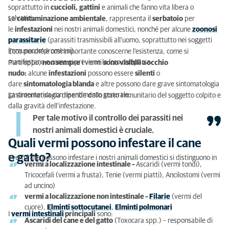
Ascaridi (zoonosi)
soprattutto in
cuccioli,
gattini
e animali che fanno vita libera o
selvatici.
La
contaminazione ambientale
, rappresenta il
serbatoio
per
Trattamento contro gli ascaridi: quando farlo?
le
infestazioni
nei nostri animali domestici, nonché per alcune
zoonosi
parassitarie
(parassiti trasmissibili all’uomo, soprattutto nei soggetti
Tricocefali
immunocompromessi).
Ecco perché è così importante conoscerne l’esistenza, come si
manifestano e come si previene la loro comparsa.
Purtroppo,
Trattamento contro i tricocefali: quando farlo?
non sempre
i vermi
sono visibili a occhio
nudo:
alcune
infestazioni
possono essere
silenti
o
Tenie Echinococco (zoonosi)
dare
sintomatologia blanda
e altre possono dare grave sintomatologia
gastroenterica con risentimento generale.
La sintomatologia dipende dallo stato immunitario del soggetto colpito e
Trattamento contro le tenie: quando farlo?
dalla gravità dell’infestazione.
Per tale motivo il controllo dei parassiti nei
Tenia Cucumerina (Dipylidium caninum – zoonosi)
nostri animali domestici è cruciale.
Quali vermi possono infestare il cane
Trattamento contro il Dipylidium: quando farlo?
e gatto?
I vermi che possono infestare i nostri animali domestici si distinguono in
vermi a localizzazione intestinale –
Ascaridi (vermi tondi),
Ancilostomi
Tricocefali (vermi a frusta), Tenie (vermi piatti), Ancilostomi (vermi
Trattamento contro gli Ancilostomi: quando farlo?
ad uncino)
vermi a localizzazione non intestinale –
Filarie
(vermi del
Il mio cane o gatto non mostra sintomi, devo
cuore),
Elminti sottocutanei
,
Elminti polmonari
I
vermi intestinali
principali
sono:
trattarlo per i vermi?
Ascaridi del cane e del gatto
(Toxocara spp.) – responsabile di